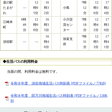
道の駅
12
16
7時
12
17
たまが
―
時0
時3
小島
12
時3
時2
わ
5分
2分
分
6分
4分
6時
12
16
小川交
7時
12
17
江崎本
49
時0
時3
流セン
18
時4
時3
町
分
8分
5分
ター
分
2分
0分
16
7時
12
17
弥富支
須佐駅
―
―
時4
31
時5
時4
所
6分
分
3分
1分
◆生活バスの利用料金
当面の間、利用料金は無料です。
令和８年度 須佐地域生活バス時刻表 [PDFファイル／77KB]
令和８年度 田万川地域生活バス時刻表 [PDFファイル／130K
B]