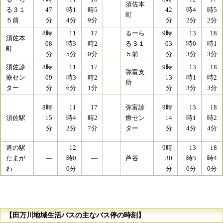
須佐本
る３１
47
時1
時5
42
時4
時5
町
５前
分
4分
9分
分
2分
2分
8時
11
17
るーら
9時
13
18
須佐本
08
時3
時2
る３１
03
時0
時1
町
分
5分
0分
５前
分
3分
3分
須佐診
8時
11
17
9時
13
18
弥富支
療セン
09
時3
時2
13
時1
時2
所
ター
分
6分
1分
分
3分
3分
8時
11
17
弥富診
9時
13
18
15
須佐駅
時4
時2
療セン
14
時1
時2
分
2分
7分
ター
分
4分
4分
道の駅
12
9時
13
18
たまが
―
時0
―
芦谷
30
時3
時4
わ
0分
分
0分
0分
【田万川地域生活バスの主なバス停の時刻】