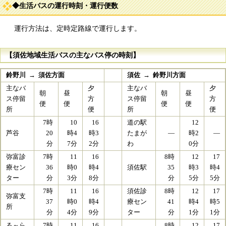
◆生活バスの運行時刻・運行便数
運行方法は、定時定路線で運行します。
【須佐地域生活バスの主なバス停の時刻】
鈴野川 → 須佐方面
須佐 → 鈴野川方面
主なバ
夕
主なバ
夕
朝
昼
朝
昼
ス停留
方
ス停留
方
便
便
便
便
所
便
所
便
7時
10
16
道の駅
12
芦谷
20
時4
時3
たまが
―
時2
―
分
7分
2分
わ
0分
弥富診
7時
11
16
8時
12
17
療セン
36
時0
時4
須佐駅
35
時3
時4
ター
分
3分
8分
分
5分
5分
7時
11
16
須佐診
8時
12
17
弥富支
37
時0
時4
療セン
41
時4
時5
所
分
4分
9分
ター
分
1分
1分
る～ら
7時
11
16
8時
12
17