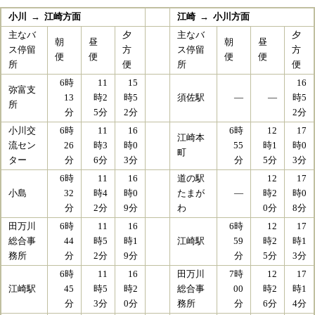
小川 → 江崎方面
江崎 → 小川方面
主なバ
夕
主なバ
夕
朝
昼
朝
昼
ス停留
方
ス停留
方
便
便
便
便
所
便
所
便
6時
11
15
16
弥富支
13
時2
時5
須佐駅
―
―
時5
所
分
5分
2分
2分
小川交
6時
11
16
6時
12
17
江崎本
流セン
26
時3
時0
55
時1
時0
町
ター
分
6分
3分
分
5分
3分
6時
11
16
道の駅
12
17
小島
32
時4
時0
たまが
―
時2
時0
分
2分
9分
わ
0分
8分
田万川
6時
11
16
6時
12
17
総合事
44
時5
時1
江崎駅
59
時2
時1
務所
分
2分
9分
分
5分
3分
6時
11
16
田万川
7時
12
17
江崎駅
45
時5
時2
総合事
00
時2
時1
分
3分
0分
務所
分
6分
4分