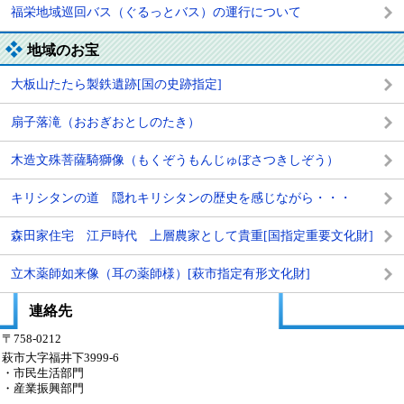
福栄地域巡回バス（ぐるっとバス）の運行について
地域のお宝
大板山たたら製鉄遺跡[国の史跡指定]
扇子落滝（おおぎおとしのたき）
木造文殊菩薩騎獅像（もくぞうもんじゅぼさつきしぞう）
キリシタンの道 隠れキリシタンの歴史を感じながら・・・
森田家住宅 江戸時代 上層農家として貴重[国指定重要文化財]
立木薬師如来像（耳の薬師様）[萩市指定有形文化財]
連絡先
〒758-0212
萩市大字福井下3999-6
・市民生活部門
・産業振興部門