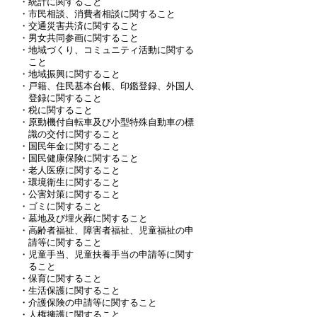
・統計に関すること
・市民相談、消費者相談に関すること
・交通災害共済に関すること
・男女共同参画に関すること
・地域づくり、コミュニティ活動に関する
こと
・地域振興に関すること
・戸籍、住民基本台帳、印鑑登録、外国人
登録に関すること
・税に関すること
・原動機付自転車及び小型特殊自動車の標
識の交付に関すること
・国民年金に関すること
・国民健康保険に関すること
・老人医療に関すること
・環境衛生に関すること
・公害対策に関すること
・ゴミに関すること
・墓地及び埋火葬に関すること
・高齢者福祉、障害者福祉、児童福祉の申
請等に関すること
・児童手当、児童扶養手当の申請等に関す
ること
・保育に関すること
・生活保護に関すること
・介護保険の申請等に関すること
・人権擁護に関すること