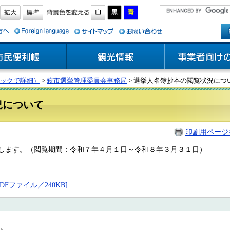
ックで詳細）
>
萩市選挙管理委員会事務局
> 選挙人名簿抄本の閲覧状況につ
況について
印刷用ページ
します。（閲覧期間：令和７年４月１日～令和８年３月３１日）
Fファイル／240KB]