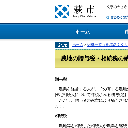
ホーム
>
組織一覧（部署名をクリ
農地の贈与税・相続税の
贈与税
農業を経営する人が、その有する農地の
推定相続人について課税される贈与税は
ただし、贈与者の死亡により猶予されて
ます。
相続税
農地等を相続した相続人が農業を継続す