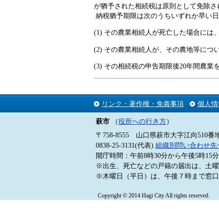
が猶予された相続税は原則として免除さ
納税猶予期限は次のうちいずれか早い日
(1) その農業相続人が死亡した場合には
(2) その農業相続人が、その農地等に
(3) その相続税の申告期限後20年間農
リンク・著作権・免責事項
個人情
萩市
（
役所への行き方
）
〒758-8555 山口県萩市大字江向510番
0838-25-3131(代表)
組織別問い合わせ先
開庁時間：午前8時30分から午後5時1
※出生、死亡などの戸籍の届出は、土曜
※木曜日（平日）は、午後７時まで窓口
Copyright © 2014 Hagi City All rights reserved.