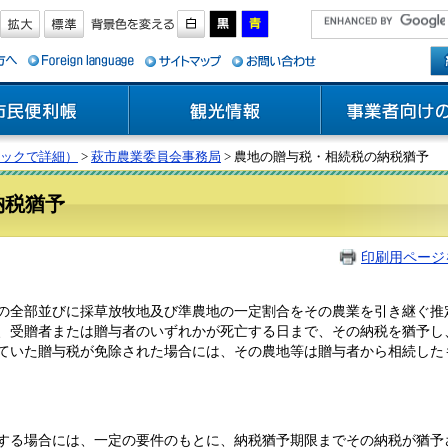
ックで詳細）
>
萩市農業委員会事務局
> 農地の贈与税・相続税の納税猶予
納税猶予
印刷用ページ
全部並びに採草放牧地及び準農地の一定割合をその農業を引き継ぐ推
、受贈者または贈与者のいずれかが死亡する日まで、その納税を猶予し
いた贈与税が免除された場合には、その農地等は贈与者から相続した
る場合には、一定の要件のもとに、納税猶予期限までその納税が猶予