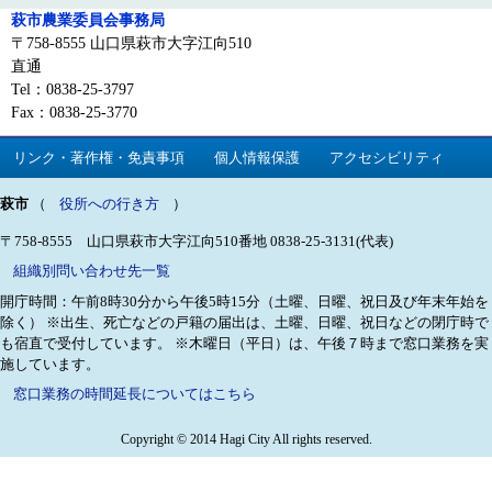
萩市農業委員会事務局
〒758-8555 山口県萩市大字江向510
直通
Tel：0838-25-3797
Fax：0838-25-3770
リンク・著作権・免責事項
個人情報保護
アクセシビリティ
萩市
（
役所への行き方
）
〒758-8555 山口県萩市大字江向510番地
0838-25-3131(代表)
組織別問い合わせ先一覧
開庁時間：午前8時30分から午後5時15分（土曜、日曜、祝日及び年末年始を
除く）
※出生、死亡などの戸籍の届出は、土曜、日曜、祝日などの閉庁時で
も宿直で受付しています。
※木曜日（平日）は、午後７時まで窓口業務を実
施しています。
窓口業務の時間延長についてはこちら
Copyright © 2014 Hagi City All rights reserved.