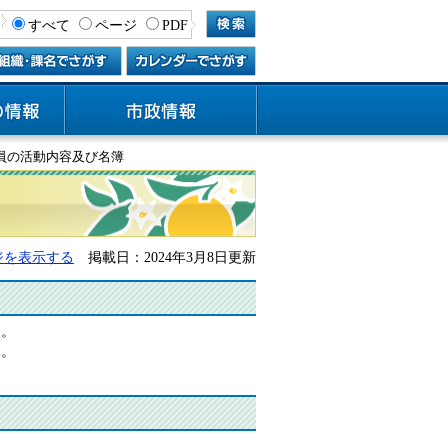
すべて
ページ
PDF
員の活動内容及び名簿
ジを表示する
掲載日：2024年3月8日更新
査。
導。