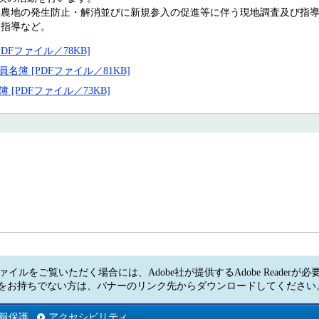
休農地の発生防止・解消並びに新規参入の促進等に伴う現地調査及び指
・指導など。
DFファイル／78KB]
簿 [PDFファイル／81KB]
[PDFファイル／73KB]
ァイルをご覧いただく場合には、Adobe社が提供するAdobe Readerが
Readerをお持ちでない方は、バナーのリンク先からダウンロードしてくださ
報保護
アクセシビリティ