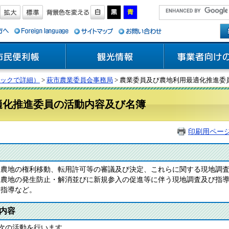
ックで詳細）
>
萩市農業委員会事務局
> 農業委員及び農地利用最適化推進委
適化推進委員の活動内容及び名簿
印刷用ペー
る農地の権利移動、転用許可等の審議及び決定、これらに関する現地調
休農地の発生防止・解消並びに新規参入の促進等に伴う現地調査及び指
・指導など。
内容
次の活動を行います。