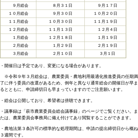
９月総会
８月３１日
９月１７日
１０月総会
９月３０日
１０月２０日
１１月総会
１０月３０日
１１月１９日
１２月総会
１１月１３日
１２月４日
１月総会
１２月１８日
１月１９日
２月総会
１月２９日
２月１９日
３月総会
２月１０日
３月１日
・
開催日は予定であり、変更になる場合があります。
※令和９年３月総会は、農業委員・農地利用最適化推進委員の任期満
了に伴う委員の改選があるため、例年と異なり通常総会の開催日が早ま
るとともに、申請締切日も早まっていますのでご注意願います。
・総会は公開しており、希望者は傍聴できます。
・議事録は「萩市農業委員会総会議事録」のページでご覧ください。ま
たは、農業委員会事務局に備え付けてあり閲覧することができます。
・農地法第３条許可の標準的な処理期間は、申請の提出締切日から概ね
３週間です。