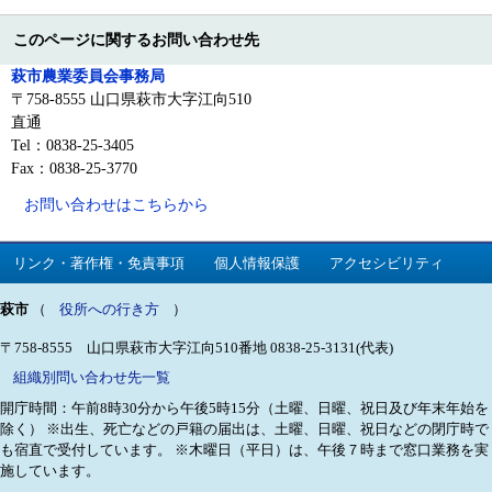
このページに関するお問い合わせ先
萩市農業委員会事務局
〒758-8555 山口県萩市大字江向510
直通
Tel：0838-25-3405
Fax：0838-25-3770
お問い合わせはこちらから
リンク・著作権・免責事項
個人情報保護
アクセシビリティ
萩市
（
役所への行き方
）
〒758-8555 山口県萩市大字江向510番地
0838-25-3131(代表)
組織別問い合わせ先一覧
開庁時間：午前8時30分から午後5時15分（土曜、日曜、祝日及び年末年始を
除く）
※出生、死亡などの戸籍の届出は、土曜、日曜、祝日などの閉庁時で
も宿直で受付しています。
※木曜日（平日）は、午後７時まで窓口業務を実
施しています。