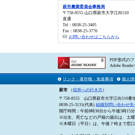
萩市農業委員会事務局
〒758-8555 山口県萩市大字江向510
直通
Tel：0838-25-3405
Fax：0838-25-3770
お問い合わせはこちらから
PDF形式のフ
Adobe 
リンク・著作権・免責事項
個人情
萩市
（
役所への行き方
）
〒758-8555 山口県萩市大字江向510番
0838-25-3131(代表)
組織別問い合わせ先
開庁時間：午前8時30分から午後5時1
※出生、死亡などの戸籍の届出は、土曜
※木曜日（平日）は、午後７時まで窓口