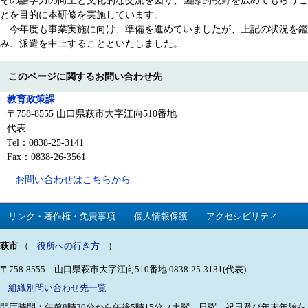
その語学力の向上と文化的な交流を図り、国際的視野を広めてもらうこ
とを目的に本研修を実施しています。
今年度も事業実施に向け、準備を進めていましたが、上記の状況を鑑
み、派遣を中止することといたしました。
このページに関するお問い合わせ先
教育政策課
〒758-8555 山口県萩市大字江向510番地
代表
Tel：0838-25-3141
Fax：0838-26-3561
お問い合わせはこちらから
リンク・著作権・免責事項
個人情報保護
アクセシビリティ
萩市
（
役所への行き方
）
〒758-8555 山口県萩市大字江向510番地
0838-25-3131(代表)
組織別問い合わせ先一覧
開庁時間：午前8時30分から午後5時15分（土曜、日曜、祝日及び年末年始を