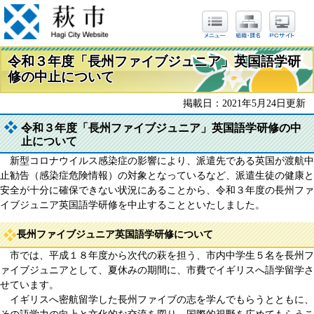
令和３年度「長州ファイブジュニア」英国語学研
修の中止について
掲載日：2021年5月24日更新
令和３年度「長州ファイブジュニア」英国語学研修の中
止について
新型コロナウイルス感染症の影響により、派遣先である英国が渡航中
止勧告（感染症危険情報）の対象となっているなど、派遣生徒の健康と
安全が十分に確保できない状況にあることから、令和３年度の長州ファ
イブジュニア英国語学研修を中止することといたしました。
長州ファイブジュニア英国語学研修について
市では、平成１８年度から次代の萩を担う、市内中学生５名を長州フ
ァイブジュニアとして、夏休みの期間に、市費でイギリスへ語学留学さ
せています。
イギリスへ密航留学した長州ファイブの志を学んでもらうとともに、