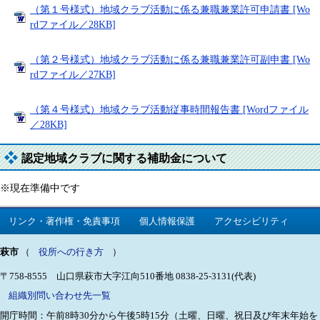
（第１号様式）地域クラブ活動に係る兼職兼業許可申請書 [Wo
rdファイル／28KB]
（第２号様式）地域クラブ活動に係る兼職兼業許可副申書 [Wo
rdファイル／27KB]
（第４号様式）地域クラブ活動従事時間報告書 [Wordファイル
／28KB]
認定地域クラブに関する補助金について
※現在準備中です
リンク・著作権・免責事項
個人情報保護
アクセシビリティ
萩市
（
役所への行き方
）
〒758-8555 山口県萩市大字江向510番地
0838-25-3131(代表)
組織別問い合わせ先一覧
開庁時間：午前8時30分から午後5時15分（土曜、日曜、祝日及び年末年始を