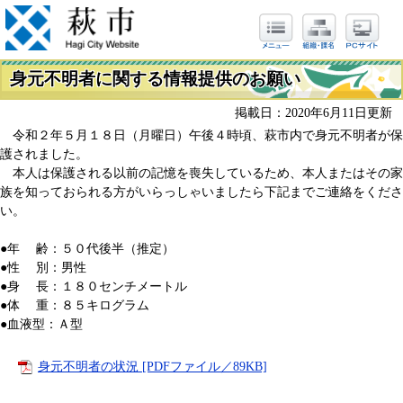
身元不明者に関する情報提供のお願い
掲載日：2020年6月11日更新
令和２年５月１８日（月曜日）午後４時頃、萩市内で身元不明者が保
護されました。
本人は保護される以前の記憶を喪失しているため、本人またはその家
族を知っておられる方がいらっしゃいましたら下記までご連絡をくださ
い。
●年 齢：５０代後半（推定）
●性 別：男性
●身 長：１８０センチメートル
●体 重：８５キログラム
●血液型：Ａ型
身元不明者の状況 [PDFファイル／89KB]