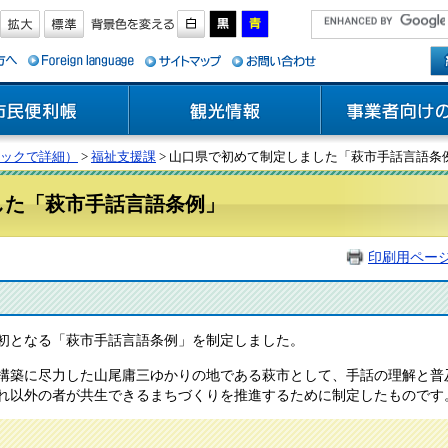
ックで詳細）
>
福祉支援課
> 山口県で初めて制定しました「萩市手話言語条
した「萩市手話言語条例」
印刷用ペー
で初となる「萩市手話言語条例」を制定しました。
築に尽力した山尾庸三ゆかりの地である萩市として、手話の理解と普
れ以外の者が共生できるまちづくりを推進するために制定したものです