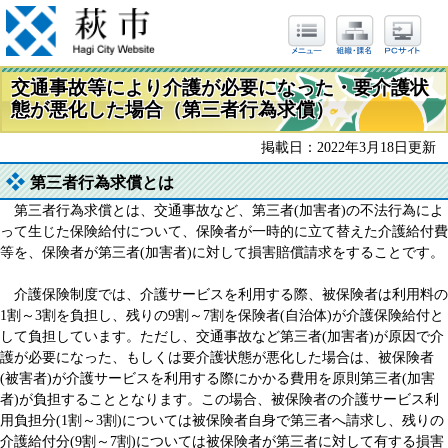
交通事故等により介護が必要になった・要介護状
態が悪化した場合（第三者行為求償）
掲載日：2022年3月18日更新
第三者行為求償とは
第三者行為求償とは、交通事故など、第三者(加害者)の不法行為によ
って生じた保険給付について、保険者が一時的に立て替えた介護給付費
等を、保険者が第三者(加害者)に対して損害賠償請求をすることです。
介護保険制度では、介護サービスを利用する際、被保険者は利用料の
1割～3割を負担し、残りの9割～7割を保険者(自治体)が介護保険給付と
して負担しています。ただし、交通事故など第三者(加害者)が原因で介
護が必要になった、もしくは要介護状態が悪化した場合は、被保険者
(被害者)が介護サービスを利用する際にかかる費用を原則第三者(加害
者)が負担することとなります。この場合、被保険者の介護サービス利
用負担分(1割～3割)については被保険者自身で第三者へ請求し、残りの
介護給付分(9割～7割)については被保険者が第三者に対して有する損害