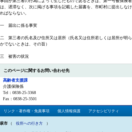
事由が第三者の行為によって生じたものであるときは、第一号被保険者
は、遅滞なく、次に掲げる事項を記載した届書を、市町村に提出しなけ
ればならない。
一 届出に係る事実
二 第三者の氏名及び住所又は居所（氏名又は住所若しくは居所が明ら
かでないときは、その旨）
三 被害の状況
このページに関するお問い合わせ先
高齢者支援課
介護保険係
Tel：0838-25-3368
Fax：0838-25-3501
リンク・著作権・免責事項
個人情報保護
アクセシビリティ
萩市
（
役所への行き方
）