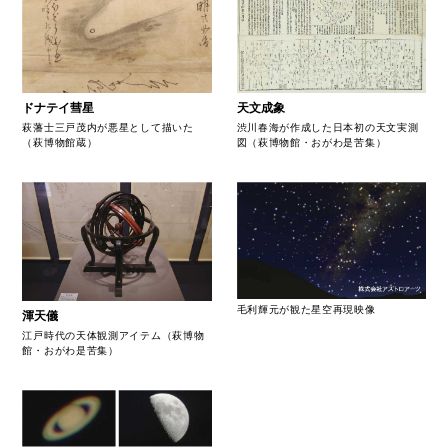
天文成象
ドナテイ彗星
渋川春海が作成した日本初の天文実測
萩藩士三戸茂内が悪星として描いた
図（萩博物館・おがわ是苦集）
（萩博物館蔵）
毛利輝元が観た星空再現映像
渾天儀
江戸時代の天体観測アイテム（萩博物
館・おがわ是苦集）