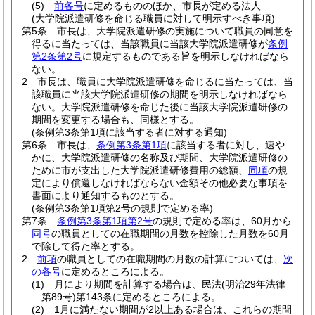
(5)
前各号
に定めるもののほか、市長が定める法人
(大学院派遣研修を命じる職員に対して明示すべき事項)
第5条
市長は、大学院派遣研修の実施について職員の同意を
得るに当たっては、当該職員に当該大学院派遣研修が
条例
第2条第2号
に規定するものである旨を明示しなければなら
ない。
2
市長は、職員に大学院派遣研修を命じるに当たっては、当
該職員に当該大学院派遣研修の期間を明示しなければなら
ない。
大学院派遣研修を命じた後に当該大学院派遣研修の
期間を変更する場合も、同様とする。
(条例第3条第1項に該当する者に対する通知)
第6条
市長は、
条例第3条第1項
に該当する者に対し、速や
かに、大学院派遣研修の名称及び期間、大学院派遣研修の
ために市が支出した大学院派遣研修費用の総額、
同項
の規
定により償還しなければならない金額その他必要な事項を
書面により通知するものとする。
(条例第3条第1項第2号の規則で定める率)
第7条
条例第3条第1項第2号
の規則で定める率は、60月から
同号
の職員としての在職期間の月数を控除した月数を60月
で除して得た率とする。
2
前項
の職員としての在職期間の月数の計算については、
次
の各号
に定めるところによる。
(1)
月により期間を計算する場合は、民法
(明治29年法律
第89号)
第143条に定めるところによる。
(2)
1月に満たない期間が2以上ある場合は、これらの期間