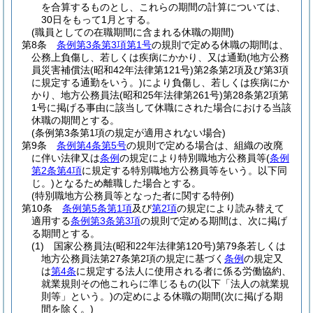
を合算するものとし、これらの期間の計算については、
30日をもって1月とする。
(職員としての在職期間に含まれる休職の期間)
第8条
条例第3条第3項第1号
の規則で定める休職の期間は、
公務上負傷し、若しくは疾病にかかり、又は通勤
(地方公務
員災害補償法
(昭和42年法律第121号)
第2条第2項及び第3項
に規定する通勤をいう。)
により負傷し、若しくは疾病にか
かり、地方公務員法
(昭和25年法律第261号)
第28条第2項第
1号に掲げる事由に該当して休職にされた場合における当該
休職の期間とする。
(条例第3条第1項の規定が適用されない場合)
第9条
条例第4条第5号
の規則で定める場合は、組織の改廃
に伴い法律又は
条例
の規定により特別職地方公務員等
(
条例
第2条第4項
に規定する特別職地方公務員等をいう。以下同
じ。)
となるため離職した場合とする。
(特別職地方公務員等となった者に関する特例)
第10条
条例第5条第1項
及び
第2項
の規定により読み替えて
適用する
条例第3条第3項
の規則で定める期間は、次に掲げ
る期間とする。
(1)
国家公務員法
(昭和22年法律第120号)
第79条若しくは
地方公務員法第27条第2項の規定に基づく
条例
の規定又
は
第4条
に規定する法人に使用される者に係る労働協約、
就業規則その他これらに準じるもの
(以下「法人の就業規
則等」という。)
の定めによる休職の期間
(次に掲げる期
間を除く。)