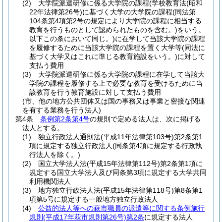
(2)
大学院派遣研修に係る大学院の課程
(学校教育法
(昭和
22年法律第26号)
に基づく大学の大学院の課程
(同法第
104条第4項第2号の規定により大学院の課程に相当する
教育を行うものとして認められたものを含む。)
をいう。
以下この条において同じ。)
に在学して当該大学院の課程
を履修するために当該大学院の課程を置く大学等
(同法に
基づく大学又はこれに準じる教育施設をいう。)
に対して
支払う費用
(3)
大学院派遣研修に係る大学院の課程に在学して当該大
学院の課程を履修する上で必要な教育を受けるために当
該教育を行う教育施設に対して支払う費用
(市、他の地方公共団体又は国の事務又は事業と密接な関連
を有する業務を行う法人)
第4条
条例第2条第4号
の規則で定める法人は、次に掲げる
法人とする。
(1)
独立行政法人通則法
(平成11年法律第103号)
第2条第1
項に規定する独立行政法人
(同条第4項に規定する行政執
行法人を除く。)
(2)
国立大学法人法
(平成15年法律第112号)
第2条第1項に
規定する国立大学法人及び同条第3項に規定する大学共同
利用機関法人
(3)
地方独立行政法人法
(平成15年法律第118号)
第8条第1
項第5号に規定する一般地方独立行政法人
(4)
公益的法人等への萩市職員の派遣等に関する条例施行
規則
(平成17年萩市規則第26号)
第2条
に規定する法人