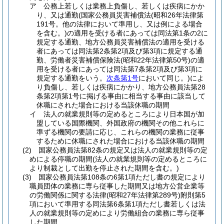
ア
公務上若しくは業務上負傷し、若しくは疾病にかか
り、又は通勤
(国家公務員災害補償法
(昭和26年法律第
191号。他の法律において準用し、又は例による場合
を含む。)
の適用を受ける者にあっては同法第1条の2に
規定する通勤、地方公務員災害補償法の適用を受ける
者にあっては同法第2条第2項及び第3項に規定する通
勤、労働者災害補償保険法
(昭和22年法律第50号)
の適
用を受ける者にあっては同法第7条第2項及び第3項に
規定する通勤をいう。
次条第1号
において同じ。)
によ
り負傷し、若しくは疾病にかかり、地方公務員法第28
条第2項第1号に掲げる事由に相当する事由に該当して
休職にされた場合における当該休職の期間
イ
法人の就業規則等の定めるところにより日本国が加
盟している国際機関、外国政府の機関その他これらに
準ずる機関の要請に応じ、これらの機関の業務に従事
するために休職にされた場合における当該休職の期間
(2)
国家公務員法第82条の規定又は法人の就業規則等の定
めによる停職の期間
(法人の就業規則等の定めるところに
より制裁として出勤を停止された期間を含む。)
(3)
国家公務員法第108条の6第1項ただし書の規定により
職員団体の業務に専ら従事した期間又は地方公営企業等
の労働関係に関する法律
(昭和27年法律第289号)
附則第5
項において準用する同法第6条第1項ただし書若しくは法
人の就業規則等の定めにより労働組合の業務に専ら従事
した期間