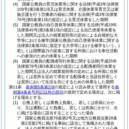
(4)
国家公務員の育児休業等に関する法律
(平成3年法律第
109号)
第3条第1項又は育児休業、介護休業等育児又は家
族介護を行う労働者の福祉に関する法律
(平成3年法律第
76号)
第5条第1項の規定による育児休業をした期間
(5)
国家公務員の自己啓発等休業に関する法律
(平成19年
法律第45号)
第3条第1項の規定による自己啓発等休業を
した期間又は法人の就業規則等の定めによる自発的な大
学等における修学
(国家公務員の自己啓発等休業に関する
法律第2条第3項に規定する大学等における修学をいう。)
若しくは国際協力の促進に資する外国における奉仕活動
への参加のための休業をした期間
(6)
国家公務員の配偶者同行休業に関する法律
(平成25年
法律第78号)
第3条第1項の規定による配偶者同行休業を
した期間又は法人の就業規則等の定めによる外国に住所
若しくは居所を定めて滞在する配偶者と当該住所若しく
は居所において生活を共にするための休業をした期間
第11条
条例第5条第2項
の規定により読み替えて適用する
条
例第4条各号列記以外の部分
の規則で定める場合は、次に掲
げる場合とする。
(1)
公務上若しくは業務上負傷し、若しくは疾病にかか
り、又は通勤により負傷し、若しくは疾病にかかり、次
に掲げる場合に該当することとなった場合
ア
国家公務員法第78条第2号又は地方公務員法第28条
第1項第2号に掲げる事由に該当して免職された場合
イ
法人の就業規則等において定めるところにより心身