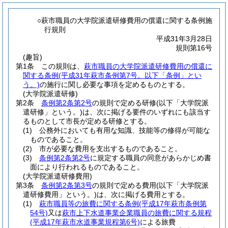
○萩市職員の大学院派遣研修費用の償還に関する条例施
行規則
平成31年3月28日
規則第16号
(趣旨)
第1条
この規則は、
萩市職員の大学院派遣研修費用の償還に
関する条例
(平成31年萩市条例第7号。以下「条例」とい
う。)
の施行に関し必要な事項を定めるものとする。
(大学院派遣研修)
第2条
条例第2条第2号
の規則で定める研修
(以下「大学院派
遣研修」という。)
は、次に掲げる要件のいずれにも該当す
るものとして市長が定める研修とする。
(1)
公務外においても有用な知識、技能等の修得が可能な
ものであること。
(2)
市が必要な費用を支出するものであること。
(3)
条例第2条第2号
に規定する職員の同意があらかじめ書
面により行われるものであること。
(大学院派遣研修費用)
第3条
条例第2条第3号
の規則で定める費用
(以下「大学院派
遣研修費用」という。)
は、次に掲げる費用とする。
(1)
萩市職員等の旅費に関する条例
(平成17年萩市条例第
54号)
又は
萩市上下水道事業企業職員の旅費に関する規程
(平成17年萩市水道事業規程第6号)
による旅費