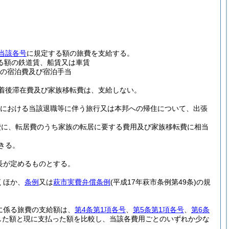
当該各号
に規定する額の旅費を支給する。
る額の鉄道賃、船賃又は車賃
下の宿泊費及び宿泊手当
着後滞在費及び家族移転費は、支給しない。
内における当該退職等に伴う旅行又は本邦への帰住について、出張
費に、転居費のうち家族の転居に要する費用及び家族移転費に相当
きる。
長が定めるものとする。
くほか、
条例
又は
萩市実費弁償条例
(平成17年萩市条例第49条)
の規
に係る旅費の支給額は、
第4条第1項各号
、
第5条第1項各号
、
第6条
した額と現に支払った額を比較し、当該各費用ごとのいずれか少な