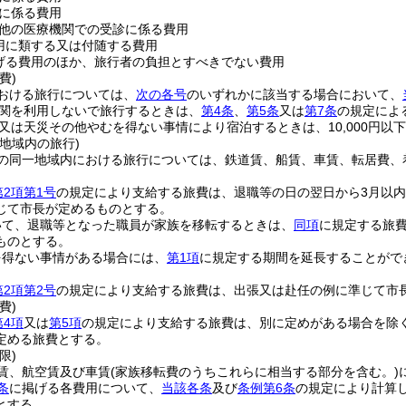
に係る費用
他の医療機関での受診に係る費用
用に類する又は付随する費用
げる費用のほか、旅行者の負担とすべきでない費用
費)
おける旅行については、
次の各号
のいずれかに該当する場合において、
関を利用しないで旅行するときは、
第4条
、
第5条
又は
第7条
の規定によ
又は天災その他やむを得ない事情により宿泊するときは、10,000円以
地域内の旅行)
の同一地域内における旅行については、鉄道賃、船賃、車賃、転居費、
第2項第1号
の規定により支給する旅費は、退職等の日の翌日から3月以
じて市長が定めるものとする。
いて、退職等となった職員が家族を移転するときは、
同項
に規定する旅
ものとする。
を得ない事情がある場合には、
第1項
に規定する期間を延長することがで
第2項第2号
の規定により支給する旅費は、出張又は赴任の例に準じて市
費)
第4項
又は
第5項
の規定により支給する旅費は、別に定めがある場合を除
定める旅費とする。
限)
賃、航空賃及び車賃
(家族移転費のうちこれらに相当する部分を含む。)
条
に掲げる各費用について、
当該各条
及び
条例第6条
の規定により計算
とする。