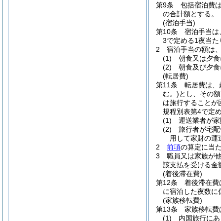
第9条
包括宿泊費
の合計額とする。
(宿泊手当)
第10条
宿泊手当は
3で定める1夜当
2
宿泊手当の額は
(1)
朝食又は夕
(2)
朝食及び夕
(転居費)
第11条
転居費は、
む。)
とし、その額
は旅行することが
規程別表第4で定
(1)
運送業者が家
(2)
旅行者が宅配
用して家財の運
2
前項
の算定に当
3
職員又は家族が
該支払を受ける金
(着後滞在費)
第12条
着後滞在費
に宿泊した夜数に
(家族移転費)
第13条
家族移転費
(1)
内国旅行にあ