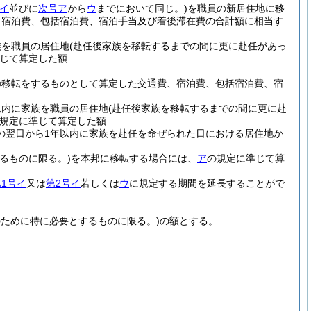
イ
並びに
次号ア
から
ウ
までにおいて同じ。)
を職員の新居住地に移
、宿泊費、包括宿泊費、宿泊手当及び着後滞在費の合計額に相当す
族を職員の居住地
(赴任後家族を移転するまでの間に更に赴任があっ
じて算定した額
の移転をするものとして算定した交通費、宿泊費、包括宿泊費、宿
以内に家族を職員の居住地
(赴任後家族を移転するまでの間に更に赴
規定に準じて算定した額
の翌日から1年以内に家族を赴任を命ぜられた日における居住地か
るものに限る。)
を本邦に移転する場合には、
ア
の規定に準じて算
1号イ
又は
第2号イ
若しくは
ウ
に規定する期間を延長することがで
のために特に必要とするものに限る。)
の額とする。