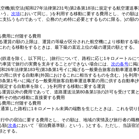
航空機
(航空法
(昭和27年法律第231号)
第2条第18項に規定する航空運送
いう。
次項
において同じ。)
を利用する移動に要する費用とし、その額は
に支払うものであって、公務のため特に必要とするものに限る。)
の額の
る費用に付随する費用
る運賃の額の上限は、運賃の等級が区分された航空機により移動する場
にわたる移動をするときは、最下級の直近上位の級の運賃の額とする。
路
(鉄道を除く。以下同じ。)
旅行について、路程に応じ1キロメートルにつ
の車賃で旅行の実費を支弁することができない場合には、
次の各号
に掲
昭和26年法律第183号)
第3条第1号イに掲げる一般乗合旅客自動車運送事
の用に供する自動車
(外国におけるこれに相当するものを含む。)
を利用
3条第1号ハに掲げる一般乗用旅客自動車運送事業の用に供する自動車
(
規定する自動車を除く。)
を利用する移動に要する運賃
る運賃以外の費用であって、道路運送法第80条第1項の許可を受けて業
料その他の移動に直接要する費用
る費用に付随する費用
り通算した路程に1キロメートル未満の端数を生じたときは、これを切り
旅行中の宿泊に要する費用とし、その額は、地域の実情及び旅行者の職
る額
(
次条
において「宿泊費基準額」という。)
とする。
ただし、当該宿
額とする。