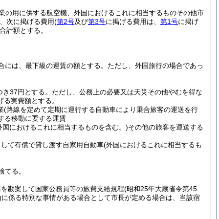
事業の用に供する航空機、外国におけるこれに相当するものその他市
、次に掲げる費用
(
第2号
及び
第3号
に掲げる費用は、
第1号
に掲げ
合計額とする。
合には、最下級の運賃の額とする。
ただし、外国旅行の場合であっ
き37円とする。
ただし、公務上の必要又は天災その他やむを得な
げる実費額とする。
業
(路線を定めて定期に運行する自動車により乗合旅客の運送を行
する移動に要する運賃
外国におけるこれに相当するものを含む。)
その他の旅客を運送する
として有償で貸し渡す自家用自動車
(外国におけるこれに相当するも
捨てる。
務を勘案して国家公務員等の旅費支給規程
(昭和25年大蔵省令第45
泊に係る特別な事情がある場合として市長が定める場合は、当該宿