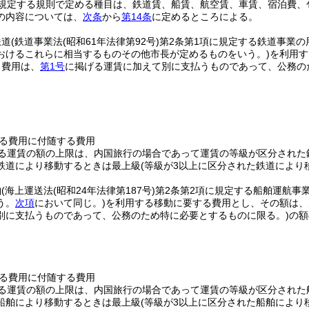
規定する規則で定める種目は、鉄道賃、船賃、航空賃、車賃、宿泊費、
の内容については、
次条
から
第14条
に定めるところによる。
鉄道
(鉄道事業法
(昭和61年法律第92号)
第2条第1項に規定する鉄道事業
おけるこれらに相当するものその他市長が定めるものをいう。)
を利用す
る費用は、
第1号
に掲げる運賃に加えて別に支払うものであって、公務の
る費用に付随する費用
る運賃の額の上限は、内国旅行の場合であって運賃の等級が区分された
鉄道により移動するときは最上級
(等級が3以上に区分された鉄道により
舶
(海上運送法
(昭和24年法律第187号)
第2条第2項に規定する船舶運航事
う。
次項
において同じ。)
を利用する移動に要する費用とし、その額は、
別に支払うものであって、公務のため特に必要とするものに限る。)
の額
る費用に付随する費用
る運賃の額の上限は、内国旅行の場合であって運賃の等級が区分された
船舶により移動するときは最上級
(等級が3以上に区分された船舶により