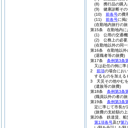
(8)
携行品の購入
(9)
健康診断その
(10)
前各号
の費
(11)
前各号
に掲
(在勤地内旅行の旅
第15条
在勤地内に
(1)
公用の交通機
(2)
公務上の必要
(在勤地以外の同一
第16条
在勤地以外
(退職者等の旅費)
第17条
条例第3条
又は赴任の例に準
2
前項
の場合にお
するものを加える
3
天災その他やむ
(遺族等の旅費)
第18条
条例第3条
(職員以外の者の旅
第19条
条例第3条
定に準じて市長が
(旅費の支給額の上
第20条
鉄道賃、船
第1項各号
及び
第7
い額を合計した額