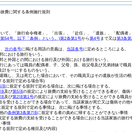
の旅費に関する条例施行規則
おいて、「旅行命令権者」、「出張」、「赴任」、「遺族」、「配偶者
例第54号。以下「条例」という。)
第2条第1号
から
第4号
まで又は
第3条第
て、
次の各号
に掲げる用語の意義は、
当該各号
に定めるところによる。
邦における旅行をいう。
邦と外国との間における旅行及び外国における旅行をいう。
行にあっては職員の配偶者、子、父母、孫、祖父母及び兄弟姉妹で職員
生計を一にするものをいう。
退職し、又は死亡した場合において、その職員又はその遺族が生活の根
する規則で定める場合等)
6項
に規定する規則で定める場合は、次に掲げる場合とする。
2項
及び
第5項
の規定により旅費の支給を受けることができる者が、傷病
1項
及び
第2項第1号
の規定により旅費の支給を受けることができる職員
給を受けることができる場合であって、当該家族が死亡又は傷病その他
に規定する規則で定める事情は、次に掲げる事情とする。
他の
条例第3条第7項
に規定する者の責めに帰することができない事情
規定する旅費の支給を受けることができる場合における当該家族の旅行
い事情
する規則で定める種目及び内容)