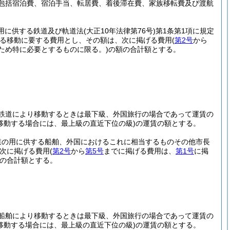
包括宿泊費、宿泊手当、転居費、着後滞在費、家族移転費及び渡航
の用に供する鉄道及び軌道法
(大正10年法律第76号)
第1条第1項に規定
る移動に要する費用とし、その額は、次に掲げる費用
(
第2号
から
ため特に必要とするものに限る。)
の額の合計額とする。
鉄道により移動するときは最下級、外国旅行の場合であって運賃の
移動する場合には、最上級の直近下位の級)
の運賃の額とする。
業の用に供する船舶、外国におけるこれに相当するものその他市長
次に掲げる費用
(
第2号
から
第5号
までに掲げる費用は、
第1号
に掲
の合計額とする。
船舶により移動するときは最下級、外国旅行の場合であって運賃の
移動する場合には、最上級の直近下位の級)
の運賃の額とする。