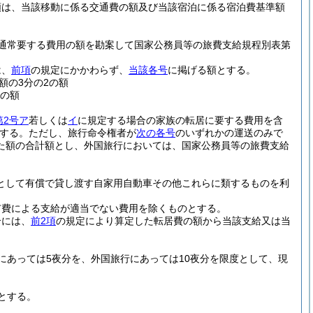
額は、当該移動に係る交通費の額及び当該宿泊に係る宿泊費基準額
通常要する費用の額を勘案して国家公務員等の旅費支給規程別表第
は、
前項
の規定にかかわらず、
当該各号
に掲げる額とする。
額の3分の2の額
1の額
第2号ア
若しくは
イ
に規定する場合の家族の転居に要する費用を含
する。
ただし、旅行命令権者が
次の各号
のいずれかの運送のみで
た額の合計額とし、外国旅行においては、国家公務員等の旅費支給
業として有償で貸し渡す自家用自動車その他これらに類するものを利
市費による支給が適当でない費用を除くものとする。
合には、
前2項
の規定により算定した転居費の額から当該支給又は当
あっては5夜分を、外国旅行にあっては10夜分を限度として、現
とする。