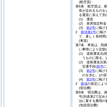
(航空賃)
第6条
航空賃は、
長が定めるものを
る運賃に加えて別
(1)
運賃
(2)
座席指定料金
(3)
前2号
に掲げ
2
前項第1号
に掲げ
て、著しく長時間
(車賃)
第7条
車賃は、陸
い事情により定額
(1)
道路運送法
(
うものに限る。)
(2)
道路運送法第
交通手段
(
前号
に
(3)
前2号
に掲げ
のを含む。)
の賃
(4)
前3号
に掲げ
2
前項
の規定によ
(宿泊費)
第8条
宿泊費は、
号)
別表第2で定め
泊に要する費用の
(包括宿泊費)