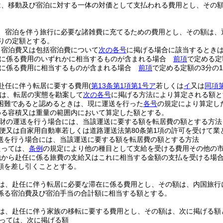
は、移動及び宿泊に対する一体の対価として支払われる費用とし、その
、宿泊を伴う旅行に必要な諸雑費に充てるための費用とし、その額は、
たりの定額とする。
、宿泊費又は包括宿泊費について
次の各号
に掲げる場合に該当するとき
食に係る費用のいずれかに相当するものが含まれる場合
前項
で定める定
食に係る費用に相当するものが含まれる場合
前項
で定める定額の3分の
赴任に伴う転居に要する費用
(
第13条第1項第1号ア
若しくは
イ
又は
同項
は、転居の実態を勘案して
次の各号
に掲げる方法により算定される額と
困難であると認めるときは、現に運送を行った
各号
の規定により算定し
める容積又は重量の範囲内において算定した額とする。
財の運送を行う場合には、当該運送に要する額を転居費の額とする方法
便又は自家用自動車若しくは道路運送法第80条第1項の許可を受けて
送を行う場合には、当該運送に要する額を転居費の額とする方法
たっては、
条例
の規定により他の種目として支給を受ける費用その他の
他から赴任に係る旅費の支給又はこれに相当する金額の支払を受ける場
額を差し引くこととする。
は、赴任に伴う転居に必要な滞在に係る費用とし、その額は、内国旅行に
係る宿泊費及び宿泊手当の合計額に相当する額とする。
は、赴任に伴う家族の移転に要する費用とし、その額は、次に掲げる額
っては、次に掲げる額