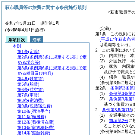
萩市職員等の旅費に関する条例施行規則
○萩市職員等
令和7年3月31日 規則第1号
(定義)
(令和8年4月1日施行)
第1条
この規則に
(平成17年萩市条
条項目次
沿革
は退職等をいう。
本則
2
この規則におい
第1条
(定義)
(1)
内国旅行 本
第2条
(条例第3条に規定する規則で定
(2)
外国旅行 本
める場合等)
(3)
家族 内国旅
第3条
(条例第6条に規定する規則で定
及び子で職員と
める種目及び内容)
(4)
帰住 職員が
第4条
(鉄道賃)
(条例第3条に規定
第5条
(船賃)
第2条
条例第3条第
第6条
(航空賃)
(1)
条例第3条第
第7条
(車賃)
(2)
条例第3条第
第8条
(宿泊費)
基づく旅費の支
第9条
(包括宿泊費)
2
条例第3条第7項
第10条
(宿泊手当)
(1)
交通事故その
第11条
(転居費)
(2)
前項第2号
に
第12条
(着後滞在費)
ることができな
第13条
(家族移転費)
(条例第6条に規定
第14条
(渡航雑費)