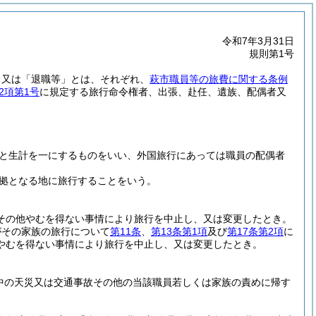
令和7年3月31日
規則第1号
」又は「退職等」とは、それぞれ、
萩市職員等の旅費に関する条例
2項第1号
に規定する旅行命令権者、出張、赴任、遺族、配偶者又
と生計を一にするものをいい、外国旅行にあっては職員の配偶者
拠となる地に旅行することをいう。
その他やむを得ない事情により旅行を中止し、又は変更したとき。
がその家族の旅行について
第11条
、
第13条第1項
及び
第17条第2項
に
やむを得ない事情により旅行を中止し、又は変更したとき。
中の天災又は交通事故その他の当該職員若しくは家族の責めに帰す