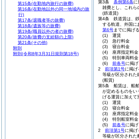
第3条
条例第6条
に
第15条
(在勤地内旅行の旅費)
雑費とし、これら
第16条
(在勤地以外の同一地域内の旅
(鉄道賃)
行)
第4条
鉄道賃は、
第17条
(退職者等の旅費)
する軌道、外国に
第18条
(遺族等の旅費)
第6号
までに掲げ
第19条
(職員以外の者の旅費)
(1)
運賃
第20条
(旅費の支給額の上限)
(2)
急行料金
第21条
(その他)
(3)
寝台料金
附則
(4)
座席指定料金
附則
(令和8年3月31日規則第18号)
(5)
特別車両料金
(6)
前各号
に掲げ
2
前項第1号
に掲げ
等級が区分された
(船賃)
第5条
船賃は、船
が定めるものをい
げる運賃に加えて
(1)
運賃
(2)
寝台料金
(3)
座席指定料金
(4)
特別船室料金
(5)
前各号
に掲げ
2
前項第1号
に掲げ
等級が区分された