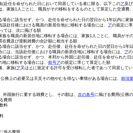
族
(赴任を命ぜられた日において同居している者に限る。以下この
ア
及び
は、家族1人ごとに、職員がその移転をするものとして算定した交通費
る場合に該当せず、かつ、赴任を命ぜられた日の翌日から1年以内に家
当該赴任後における職員の新居住地)
に移転する場合には、
ア
の規定に準
っては、次に掲げる額
家族を職員の新居住地に移転する場合には、家族1人ごとに、職員がそ
滞在費及び渡航雑費の合計額に相当する額
る場合に該当せず、かつ、赴任後、赴任を命ぜられた日の翌日から1年
合には、当該赴任後における職員の新居住地)
に移転する場合には、
ア
の
る場合に該当せず、かつ、本邦から外国に赴任後、赴任を命ぜられた日
の地に移転する場合には、
前号ア
の規定に準じて算定した額
後、家族
(
ア
又は
イ
に規定する許可を受け移転した者であって同居してい
、公務上の必要又は天災その他やむを得ない事情がある場合には、
前項第
、外国旅行に要する雑費とし、その額は、
次の各号
に掲げる費用
(公務
る費用
数料
料
に係る費用