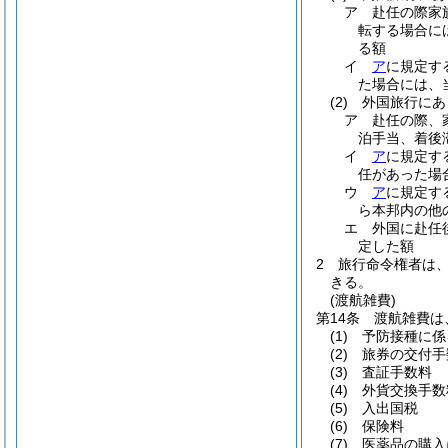
ア
赴任の際家
転する場合に
る額
イ
ア
に規定す
た場合には、
(2)
外国旅行にあ
ア
赴任の際、
泊手当、着後
イ
ア
に規定す
任があった場
ウ
ア
に規定す
ら本邦内の他
エ
外国に赴任
定した額
2
旅行命令権者は
きる。
(渡航雑費)
第14条
渡航雑費は
(1)
予防接種に係
(2)
旅券の交付手
(3)
査証手数料
(4)
外貨交換手数
(5)
入出国税
(6)
保険料
(7)
医薬品の購入