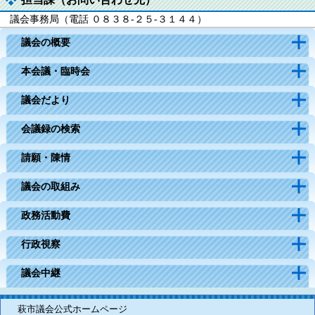
議会事務局（電話 ０８３８‐２５‐３１４４）
議会の概要
本会議・臨時会
議会だより
会議録の検索
請願・陳情
議会の取組み
政務活動費
行政視察
議会中継
萩市議会公式ホームページ