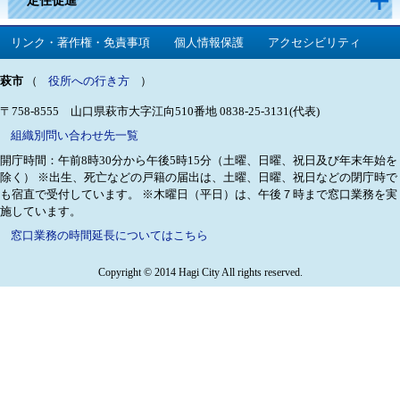
定住促進
リンク・著作権・免責事項
個人情報保護
アクセシビリティ
萩市
（
役所への行き方
）
〒758-8555 山口県萩市大字江向510番地
0838-25-3131(代表)
組織別問い合わせ先一覧
開庁時間：午前8時30分から午後5時15分（土曜、日曜、祝日及び年末年始を
除く）
※出生、死亡などの戸籍の届出は、土曜、日曜、祝日などの閉庁時で
も宿直で受付しています。
※木曜日（平日）は、午後７時まで窓口業務を実
施しています。
窓口業務の時間延長についてはこちら
Copyright © 2014 Hagi City All rights reserved.