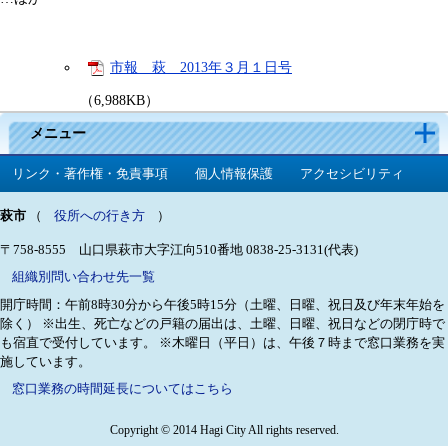
市報 萩 2013年３月１日号
（6,988KB）
メニュー
リンク・著作権・免責事項
個人情報保護
アクセシビリティ
萩市
（
役所への行き方
）
〒758-8555 山口県萩市大字江向510番地
0838-25-3131(代表)
組織別問い合わせ先一覧
開庁時間：午前8時30分から午後5時15分（土曜、日曜、祝日及び年末年始を
除く）
※出生、死亡などの戸籍の届出は、土曜、日曜、祝日などの閉庁時で
も宿直で受付しています。
※木曜日（平日）は、午後７時まで窓口業務を実
施しています。
窓口業務の時間延長についてはこちら
Copyright © 2014 Hagi City All rights reserved.