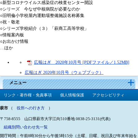
○新型コロナウイルス感染症の検査センター開設
○シリーズ 今なぜ中核病院が必要なのか
○旧明倫小学校屋内運動場整備施設名称募集
○祝・敬老
○シリーズ学校紹介（３）「萩商工高等学校」
○情報案内板
○お出かけ情報
…ほか
広報はぎ 2020年10月号 [PDFファイル／1.52MB]
広報はぎ 2020年10月号（ウェブブック）
メニュー
リンク・著作権・免責事項
個人情報保護
アクセシビリティ
萩市
（
役所への行き方
）
〒758-8555 山口県萩市大字江向510番地
0838-25-3131(代表)
組織別問い合わせ先一覧
開庁時間：午前8時30分から午後5時15分（土曜、日曜、祝日及び年末年始を