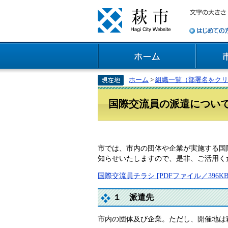
ホーム
>
組織一覧（部署名をクリ
国際交流員の派遣につい
市では、市内の団体や企業が実施する国
知らせいたしますので、是非、ご活用く
国際交流員チラシ [PDFファイル／396KB
１ 派遣先
市内の団体及び企業。ただし、開催地は