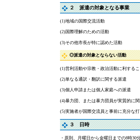
２ 派遣の対象となる事業
(1)地域の国際交流活動
(2)国際理解のための活動
(3)その他市長が特に認めた活動
◎派遣の対象とならない活動
(1)営利活動や宗教・政治活動に利する
(2)単なる通訳・翻訳に関する派遣
(3)個人申請または個人家庭への派遣
(4)暴力団、または暴力団員が実質的に
(5)実施者が国際交流員と事前に充分な
３ 日時
・原則、月曜日から金曜日までの8時30分