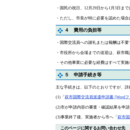
・国民の祝日、12月29日から1月3日ま
・ただし、市長が特に必要を認めた場合
４ 費用の負担等
・国際交流員への謝礼または報酬は不要
・市役所から会場までの送迎は、萩市職
・その他事業に必要な経費はすべて実施
５ 申請手続き等
主な手続きは、以下のとおりですが、詳
(1)「
萩市国際交流員派遣申請書 [Wordフ
(2)市が申請内容の審査・確認結果を申
(3)事業終了後、実施者から市へ「
萩市国
このページに関するお問い合わせ先