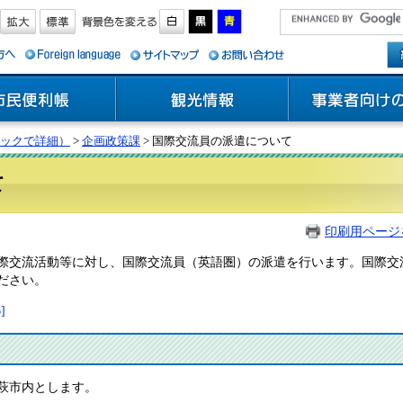
ックで詳細）
>
企画政策課
> 国際交流員の派遣について
て
印刷用ページ
際交流活動等に対し、国際交流員（英語圏）の派遣を行います。国際交
ださい。
]
萩市内とします。