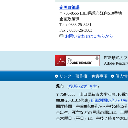
企画政策課
〒758-8555 山口県萩市江向510番地
企画政策班
Tel：0838-25-3431
Fax：0838-26-3803
お問い合わせはこちらから
PDF形式のフ
Adobe 
リンク・著作権・免責事項
個人情
萩市
（
役所への行き方
）
〒758-8555 山口県萩市大字江向510番
0838-25-3131(代表)
組織別問い合わせ先
開庁時間：午前8時30分から午後5時1
※出生、死亡などの戸籍の届出は、土曜
※木曜日（平日）は、午後７時まで窓口