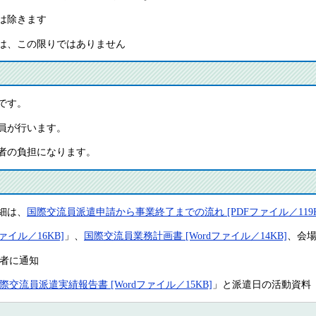
では除きます
は、この限りではありません
です。
員が行います。
者の負担になります。
細は、
国際交流員派遣申請から事業終了までの流れ [PDFファイル／119K
ァイル／16KB]
」、
国際交流員業務計画書 [Wordファイル／14KB]
、会
請者に通知
際交流員派遣実績報告書 [Wordファイル／15KB]
」と派遣日の活動資料