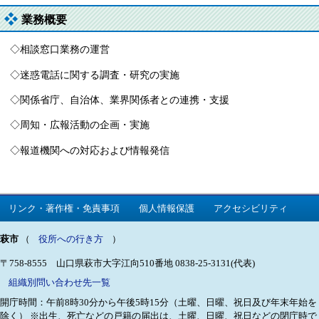
業務概要
◇相談窓口業務の運営
◇迷惑電話に関する調査・研究の実施
◇関係省庁、自治体、業界関係者との連携・支援
◇周知・広報活動の企画・実施
◇報道機関への対応および情報発信
リンク・著作権・免責事項
個人情報保護
アクセシビリティ
萩市
（
役所への行き方
）
〒758-8555 山口県萩市大字江向510番地
0838-25-3131(代表)
組織別問い合わせ先一覧
開庁時間：午前8時30分から午後5時15分（土曜、日曜、祝日及び年末年始を
除く）
※出生、死亡などの戸籍の届出は、土曜、日曜、祝日などの閉庁時で