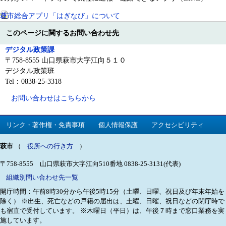
萩市総合アプリ「はぎなび」について
このページに関するお問い合わせ先
デジタル政策課
〒758-8555 山口県萩市大字江向５１０
デジタル政策班
Tel：0838-25-3318
お問い合わせはこちらから
リンク・著作権・免責事項
個人情報保護
アクセシビリティ
萩市
（
役所への行き方
）
〒758-8555 山口県萩市大字江向510番地
0838-25-3131(代表)
組織別問い合わせ先一覧
開庁時間：午前8時30分から午後5時15分（土曜、日曜、祝日及び年末年始を
除く）
※出生、死亡などの戸籍の届出は、土曜、日曜、祝日などの閉庁時で
も宿直で受付しています。
※木曜日（平日）は、午後７時まで窓口業務を実
施しています。