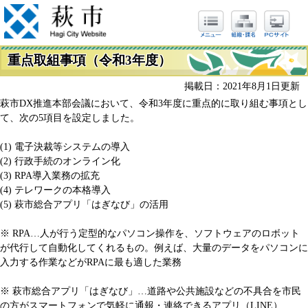
重点取組事項（令和3年度）
掲載日：2021年8月1日更新
萩市DX推進本部会議において、令和3年度に重点的に取り組む事項とし
て、次の5項目を設定しました。
(1) 電子決裁等システムの導入
(2) 行政手続のオンライン化
(3) RPA導入業務の拡充
(4) テレワークの本格導入
(5) 萩市総合アプリ「はぎなび」の活用
※ RPA…人が行う定型的なパソコン操作を、ソフトウェアのロボット
が代行して自動化してくれるもの。例えば、大量のデータをパソコンに
入力する作業などがRPAに最も適した業務
※ 萩市総合アプリ「はぎなび」…道路や公共施設などの不具合を市民
の方がスマートフォンで気軽に通報・連絡できるアプリ（LINE）