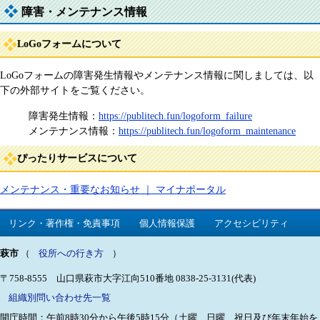
障害・メンテナンス情報
LoGoフォームについて
LoGoフォームの障害発生情報やメンテナンス情報に関しましては、以
下の外部サイトをご覧ください。
障害発生情報：
https://publitech.fun/logoform_failure
メンテナンス情報：
https://publitech.fun/logoform_maintenance
ぴったりサービスについて
メンテナンス・重要なお知らせ ｜ マイナポータル
リンク・著作権・免責事項
個人情報保護
アクセシビリティ
萩市
（
役所への行き方
）
〒758-8555 山口県萩市大字江向510番地
0838-25-3131(代表)
組織別問い合わせ先一覧
開庁時間：午前8時30分から午後5時15分（土曜、日曜、祝日及び年末年始を