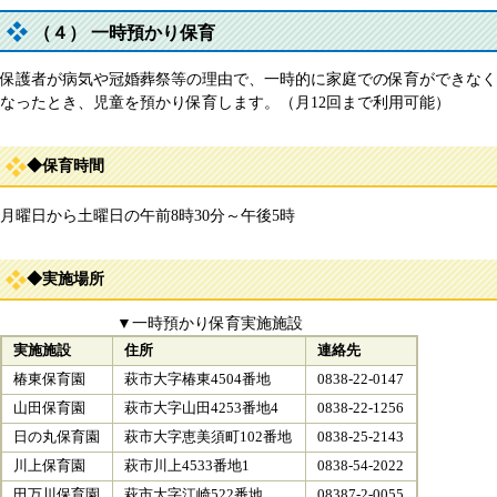
（４） 一時預かり保育
保護者が病気や冠婚葬祭等の理由で、一時的に家庭での保育ができなく
なったとき、児童を預かり保育します。（月12回まで利用可能）
◆保育時間
月曜日から土曜日の午前8時30分～午後5時
◆実施場所
▼一時預かり保育実施施設
実施施設
住所
連絡先
椿東保育園
萩市大字椿東4504番地
0838-22-0147
山田保育園
萩市大字山田4253番地4
0838-22-1256
日の丸保育園
萩市大字恵美須町102番地
0838-25-2143
川上保育園
萩市川上4533番地1
0838-54-2022
田万川保育園
萩市大字江崎522番地
08387-2-0055