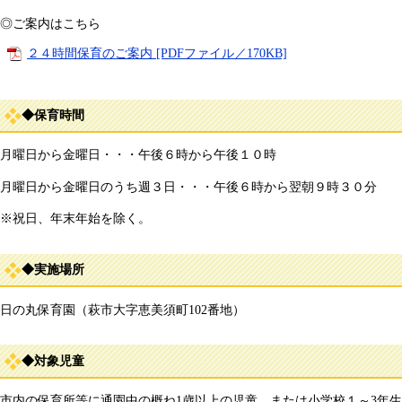
◎ご案内はこちら
２４時間保育のご案内 [PDFファイル／170KB]
◆保育時間
月曜日から金曜日・・・午後６時から午後１０時
月曜日から金曜日のうち週３日・・・午後６時から翌朝９時３０分
※祝日、年末年始を除く。
◆実施場所
日の丸保育園（萩市大字恵美須町102番地）
◆対象児童
市内の保育所等に通園中の概ね1歳以上の児童、または小学校１～3年生