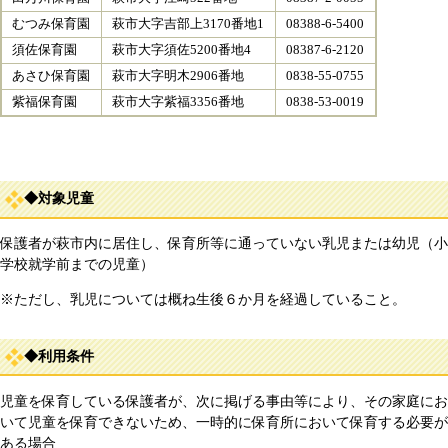
むつみ保育園
萩市大字吉部上3170番地1
08388-6-5400
須佐保育園
萩市大字須佐5200番地4
08387-6-2120
あさひ保育園
萩市大字明木2906番地
0838-55-0755
紫福保育園
萩市大字紫福3356番地
0838-53-0019
◆対象児童
保護者が萩市内に居住し、保育所等に通っていない乳児または幼児（小
学校就学前までの児童）
※ただし、乳児については概ね生後６か月を経過していること。
◆利用条件
児童を保育している保護者が、次に掲げる事由等により、その家庭にお
いて児童を保育できないため、一時的に保育所において保育する必要が
ある場合