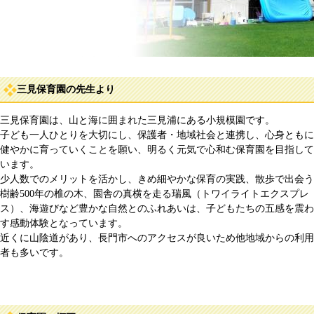
三見保育園の先生より
三見保育園は、山と海に囲まれた三見浦にある小規模園です。
子ども一人ひとりを大切にし、保護者・地域社会と連携し、心身ともに
健やかに育っていくことを願い、明るく元気で心和む保育園を目指して
います。
少人数でのメリットを活かし、きめ細やかな保育の実践、散歩で出会う
樹齢500年の椎の木、園舎の真横を走る瑞風（トワイライトエクスプレ
ス）、海遊びなど豊かな自然とのふれあいは、子どもたちの五感を震わ
す感動体験となっています。
近くに山陰道があり、長門市へのアクセスが良いため他地域からの利用
者も多いです。