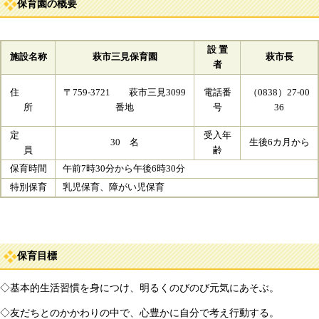
保育園の概要
設 置
施設名称
萩市三見保育園
萩市長
者
住
〒759-3721 萩市三見3099
電話番
（0838）27-00
所
番地
号
36
定
受入年
30 名
生後6カ月から
員
齢
保育時間
午前7時30分から午後6時30分
特別保育
乳児保育、障がい児保育
保育目標
◇基本的生活習慣を身につけ、明るくのびのび元気にあそぶ。
◇友だちとのかかわりの中で、心豊かに自分で考え行動する。