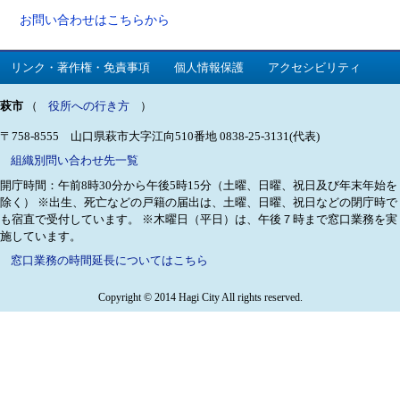
お問い合わせはこちらから
リンク・著作権・免責事項
個人情報保護
アクセシビリティ
萩市
（
役所への行き方
）
〒758-8555 山口県萩市大字江向510番地
0838-25-3131(代表)
組織別問い合わせ先一覧
開庁時間：午前8時30分から午後5時15分（土曜、日曜、祝日及び年末年始を
除く）
※出生、死亡などの戸籍の届出は、土曜、日曜、祝日などの閉庁時で
も宿直で受付しています。
※木曜日（平日）は、午後７時まで窓口業務を実
施しています。
窓口業務の時間延長についてはこちら
Copyright © 2014 Hagi City All rights reserved.