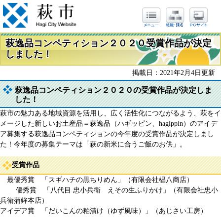
萩逸品コンペティション２０２０受賞作品が決定
しました！
掲載日：2021年2月4日更新
萩逸品コンペティション２０２０の受賞作品が決定しま
した！
萩市の魅力ある地域資源を活用し、広く活性化につながるよう、萩をイ
メージした新しいお土産品＝萩逸品（ハギッピン、hagippin）のアイデ
ア募集する萩逸品コンペティションの今年度の受賞作品が決定しまし
た！今年度の募集テーマは「萩の新米に合うご飯のお供」。
受賞作品
最優秀賞 「スギハチの黒ちりめん」（有限会社椙八商店）
優秀賞 「八代目 忠小兵衛 えその生ふりかけ」（有限会社忠小
兵衛蒲鉾本店）
アイデア賞 「だいこんの粕漬け（ゆず風味）」（あじさい工房）