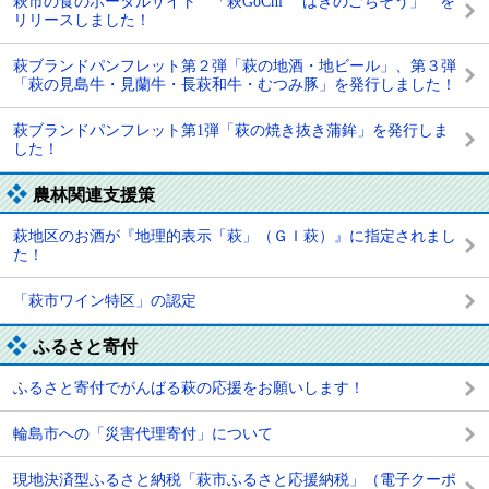
萩市の食のポータルサイト 「萩GoChi はぎのごちそう」 を
リリースしました！
萩ブランドパンフレット第２弾「萩の地酒・地ビール」、第３弾
「萩の見島牛・見蘭牛・長萩和牛・むつみ豚」を発行しました！
萩ブランドパンフレット第1弾「萩の焼き抜き蒲鉾」を発行しま
した！
農林関連支援策
萩地区のお酒が『地理的表示「萩」（ＧＩ萩）』に指定されまし
た！
「萩市ワイン特区」の認定
ふるさと寄付
ふるさと寄付でがんばる萩の応援をお願いします！
輪島市への「災害代理寄付」について
現地決済型ふるさと納税「萩市ふるさと応援納税」（電子クーポ