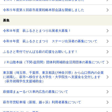
令和５年度第１回萩市産業戦略本部会議を開催しました
募集
令和８年度 萩ふるさとまつり出展者大募集！
令和８年度 萩ふるさとまつり ステージ出演者の募集について
ふるさと寄付でがんばる萩の応援をお願いします！
ＪＲ山陰本線（下関-益田間）団体利用補助金活用団体の募集について
東京圏（埼玉県、千葉県、東京都及び神奈川県）から山口県内の企業
に就職し、萩市へ移住する大学生・大学院生へ支援金を交付します
（萩市就職学生支援補助金）
萩循環まぁーるバス車内広告の募集について
萩市市営駐車場（新堀、越ヶ浜）利用者募集について