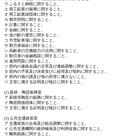
ウ ふるさと納税に関すること。
エ 商工鉱業の振興に関すること。
オ 商工鉱業諸団体に関すること。
カ 都市照明に関すること。
キ 計量に関すること。
ク 金融に関すること。
ケ 道の駅の運営に関すること。
コ 市営駐車場に関すること。
サ 勤労者福祉に関すること。
シ 高齢者の労働能力の活用に関すること。
ス 勤労者の金融相談に関すること。
セ 雇用問題に関すること。
ソ 部内の連絡会議の主宰及び連絡調整に関すること。
タ 部内の予算及び決算並びに経理及び契約に関すること。
チ 部内の他の課及び係の所管に属さないこと。
ツ 主管に属する証明及び統計に関すること。
(2) 萩焼・陶芸振興室
ア 萩焼等陶芸の振興に関すること。
イ 陶芸関係団体に関すること。
ウ 主管に属する証明及び統計に関すること。
(3) 公共交通政策室
ア 交通政策の企画及び総合調整に関すること。
イ 公共交通機関の維持確保及び利用促進に関すること。
ウ 離島航路に関すること。