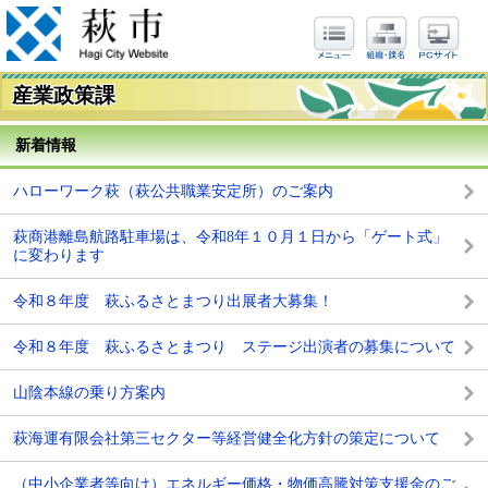
産業政策課
新着情報
ハローワーク萩（萩公共職業安定所）のご案内
萩商港離島航路駐車場は、令和8年１０月１日から「ゲート式」
に変わります
令和８年度 萩ふるさとまつり出展者大募集！
令和８年度 萩ふるさとまつり ステージ出演者の募集について
山陰本線の乗り方案内
萩海運有限会社第三セクター等経営健全化方針の策定について
（中小企業者等向け）エネルギー価格・物価高騰対策支援金のご