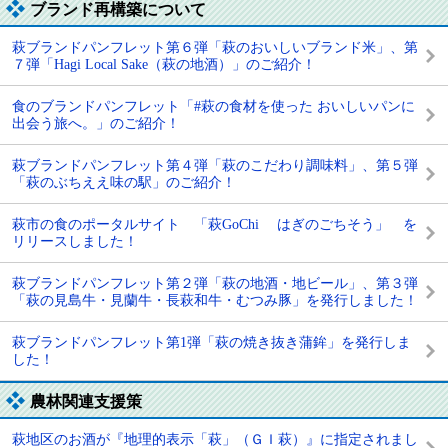
ブランド再構築について
萩ブランドパンフレット第６弾「萩のおいしいブランド米」、第
７弾「Hagi Local Sake（萩の地酒）」のご紹介！
食のブランドパンフレット「#萩の食材を使った おいしいパンに
出会う旅へ。」のご紹介！
萩ブランドパンフレット第４弾「萩のこだわり調味料」、第５弾
「萩のぶちええ味の駅」のご紹介！
萩市の食のポータルサイト 「萩GoChi はぎのごちそう」 を
リリースしました！
萩ブランドパンフレット第２弾「萩の地酒・地ビール」、第３弾
「萩の見島牛・見蘭牛・長萩和牛・むつみ豚」を発行しました！
萩ブランドパンフレット第1弾「萩の焼き抜き蒲鉾」を発行しま
した！
農林関連支援策
萩地区のお酒が『地理的表示「萩」（ＧＩ萩）』に指定されまし