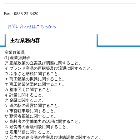
Fax：0838-25-3420
お問い合わせはこちらから
主な業務内容
産業政策課
(1) 産業振興班
ア 産業政策の立案及び調整に関すること。
イ ブランド産品の再構築及び流通に関すること。
ウ ふるさと納税に関すること。
エ 商工鉱業の振興に関すること。
オ 商工鉱業諸団体に関すること。
カ 都市照明に関すること。
キ 計量に関すること。
ク 金融に関すること。
ケ 道の駅の運営に関すること。
コ 市営駐車場に関すること。
サ 勤労者福祉に関すること。
シ 高齢者の労働能力の活用に関すること。
ス 勤労者の金融相談に関すること。
セ 雇用問題に関すること。
ソ 部内の連絡会議の主宰及び連絡調整に関すること。