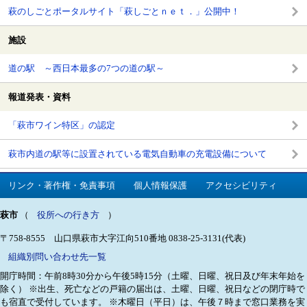
萩のしごとポータルサイト「萩しごとｎｅｔ．」公開中！
施設
道の駅 ～西日本最多の7つの道の駅～
報道発表・資料
「萩市ワイン特区」の認定
萩市内道の駅等に設置されている電気自動車の充電設備について
リンク・著作権・免責事項
個人情報保護
アクセシビリティ
萩市
（
役所への行き方
）
〒758-8555 山口県萩市大字江向510番地
0838-25-3131(代表)
組織別問い合わせ先一覧
開庁時間：午前8時30分から午後5時15分（土曜、日曜、祝日及び年末年始を
除く）
※出生、死亡などの戸籍の届出は、土曜、日曜、祝日などの閉庁時で
も宿直で受付しています。
※木曜日（平日）は、午後７時まで窓口業務を実