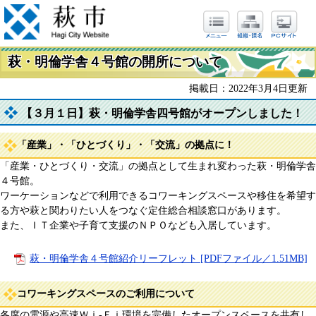
萩・明倫学舎４号館の開所について
掲載日：2022年3月4日更新
【３月１日】萩・明倫学舎四号館がオープンしました！
「産業」・「ひとづくり」・「交流」の拠点に！
「産業・ひとづくり・交流」の拠点として生まれ変わった萩・明倫学舎
４号館。
ワーケーションなどで利用できるコワーキングスペースや移住を希望す
る方や萩と関わりたい人をつなぐ定住総合相談窓口があります。
また、ＩＴ企業や子育て支援のＮＰＯなども入居しています。
萩・明倫学舎４号館紹介リーフレット [PDFファイル／1.51MB]
コワーキングスペースのご利用について
各席の電源や高速Ｗｉ-Ｆｉ環境を完備したオープンスペースを共有し