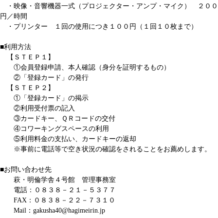
・映像・音響機器一式（プロジェクター・アンプ・マイク） ２００
円／時間
・プリンター １回の使用につき１００円（１回１０枚まで）
■利用方法
【ＳＴＥＰ１】
①会員登録申請、本人確認（身分を証明するもの）
②「登録カード」の発行
【ＳＴＥＰ２】
①「登録カード」の掲示
②利用受付票の記入
③カードキー、ＱＲコードの交付
④コワーキングスペースの利用
⑤利用料金の支払い、カードキーの返却
※事前に電話等で空き状況の確認をされることをお薦めします。
■お問い合わせ先
萩・明倫学舎４号館 管理事務室
電話：０８３８－２１－５３７７
FAX：０８３８－２２－７３１０
Mail：gakusha40@hagimeirin.jp