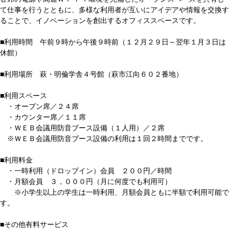
て仕事を行うとともに、多様な利用者が互いにアイデアや情報を交換す
ることで、イノベーションを創出するオフィススペースです。
■利用時間 午前９時から午後９時前（１２月２９日～翌年１月３日は
休館）
■利用場所 萩・明倫学舎４号館（萩市江向６０２番地）
■利用スペース
・オープン席／２４席
・カウンター席／１１席
・ＷＥＢ会議用防音ブース設備（１人用）／２席
※ＷＥＢ会議用防音ブース設備の利用は１回２時間までです。
■利用料金
・一時利用（ドロップイン）会員 ２００円／時間
・月額会員 ３，０００円（月に何度でも利用可）
※小学生以上の学生は一時利用、月額会員ともに半額で利用可能で
す。
■その他有料サービス