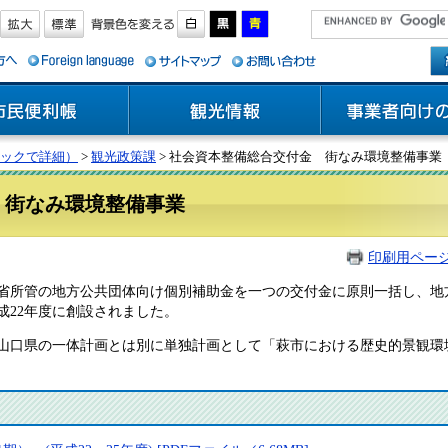
ックで詳細）
>
観光政策課
> 社会資本整備総合交付金 街なみ環境整備事業
 街なみ環境整備事業
印刷用ペー
所管の地方公共団体向け個別補助金を一つの交付金に原則一括し、地
成22年度に創設されました。
口県の一体計画とは別に単独計画として「萩市における歴史的景観環境