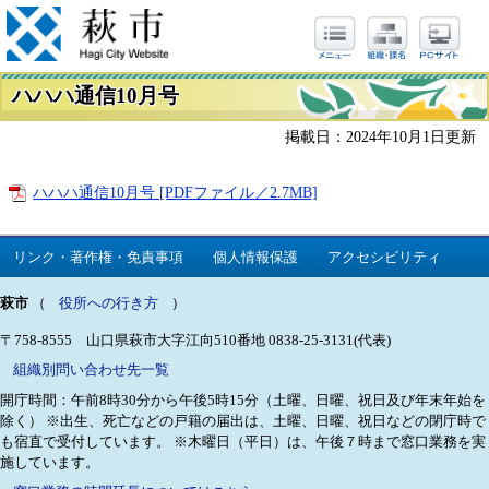
ハハハ通信10月号
掲載日：2024年10月1日更新
ハハハ通信10月号 [PDFファイル／2.7MB]
リンク・著作権・免責事項
個人情報保護
アクセシビリティ
萩市
（
役所への行き方
）
〒758-8555 山口県萩市大字江向510番地
0838-25-3131(代表)
組織別問い合わせ先一覧
開庁時間：午前8時30分から午後5時15分（土曜、日曜、祝日及び年末年始を
除く）
※出生、死亡などの戸籍の届出は、土曜、日曜、祝日などの閉庁時で
も宿直で受付しています。
※木曜日（平日）は、午後７時まで窓口業務を実
施しています。