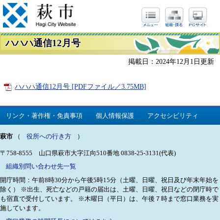
ハハハ通信12月号
掲載日：2024年12月1日更新
ハハハ通信12月号 [PDFファイル／3.75MB]
リンク・著作権・免責事項
個人情報保護
アクセシビリティ
萩市
（
役所への行き方
）
〒758-8555 山口県萩市大字江向510番地
0838-25-3131(代表)
組織別問い合わせ先一覧
開庁時間：午前8時30分から午後5時15分（土曜、日曜、祝日及び年末年始を
除く）
※出生、死亡などの戸籍の届出は、土曜、日曜、祝日などの閉庁時で
も宿直で受付しています。
※木曜日（平日）は、午後７時まで窓口業務を実
施しています。