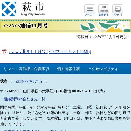
ハハハ通信11月号
掲載日：2025年11月1日更新
ハハハ通信１１月号 [PDFファイル／4.45MB]
リンク・著作権・免責事項
個人情報保護
アクセシビリティ
萩市
（
役所への行き方
）
〒758-8555 山口県萩市大字江向510番地
0838-25-3131(代表)
組織別問い合わせ先一覧
開庁時間：午前8時30分から午後5時15分（土曜、日曜、祝日及び年末年始を
除く）
※出生、死亡などの戸籍の届出は、土曜、日曜、祝日などの閉庁時で
も宿直で受付しています。
※木曜日（平日）は、午後７時まで窓口業務を実
施しています。