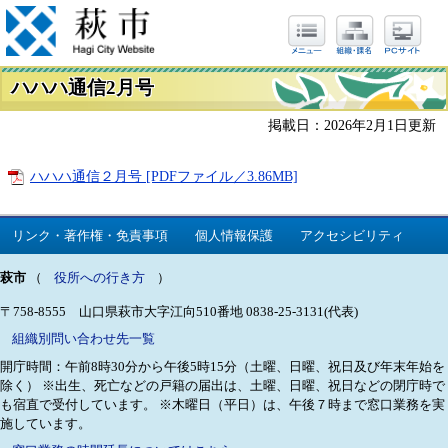
ハハハ通信2月号
掲載日：2026年2月1日更新
ハハハ通信２月号 [PDFファイル／3.86MB]
リンク・著作権・免責事項
個人情報保護
アクセシビリティ
萩市
（
役所への行き方
）
〒758-8555 山口県萩市大字江向510番地
0838-25-3131(代表)
組織別問い合わせ先一覧
開庁時間：午前8時30分から午後5時15分（土曜、日曜、祝日及び年末年始を
除く）
※出生、死亡などの戸籍の届出は、土曜、日曜、祝日などの閉庁時で
も宿直で受付しています。
※木曜日（平日）は、午後７時まで窓口業務を実
施しています。