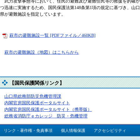
武力攻撃事態等において、住民の避難及び避難住民等の救援を的確か
つ迅速に実施するため、国民保護法第148条第1項の規定に基づき、山口
県が避難施設を指定しています。
萩市の避難施設一覧 [PDFファイル／460KB]
萩市の避難施設（地図）はこちらから
【国民保護関係リンク】
山口県総務部防災危機管理課
内閣官房国民保護ポータルサイト
内閣官房国民保護ポータルサイト（携帯版）
総務省消防庁ｅカレッジ 防災・危機管理
リンク・著作権・免責事項
個人情報保護
アクセシビリティ