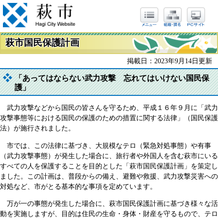
萩市国民保護計画
掲載日：2023年9月14日更新
「あってはならない武力攻撃 忘れてはいけない国民保
護」
武力攻撃などから国民の皆さんを守るため、平成１６年９月に「武力
攻撃事態等における国民の保護のための措置に関する法律」（国民保護
法）が施行されました。
市では、この法律に基づき、大規模なテロ（緊急対処事態）や有事
（武力攻撃事態）が発生した場合に、旅行者や外国人を含む萩市にいる
すべての人を保護することを目的とした「萩市国民保護計画」を策定し
ました。この計画は、普段からの備え、避難や救援、武力攻撃災害への
対処など、市がとる基本的な事項を定めています。
万が一の事態が発生した場合に、萩市国民保護計画に基づき様々な活
動を実施しますが、目的は住民の生命・身体・財産を守るもので、テロ