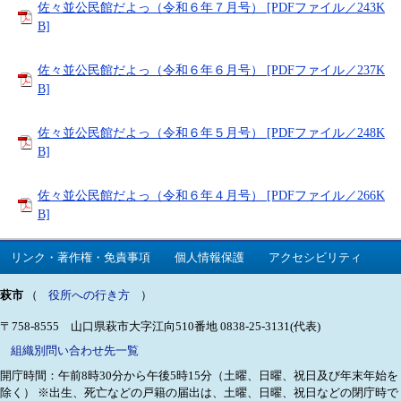
佐々並公民館だよっ（令和６年７月号） [PDFファイル／243K
B]
佐々並公民館だよっ（令和６年６月号） [PDFファイル／237K
B]
佐々並公民館だよっ（令和６年５月号） [PDFファイル／248K
B]
佐々並公民館だよっ（令和６年４月号） [PDFファイル／266K
B]
リンク・著作権・免責事項
個人情報保護
アクセシビリティ
萩市
（
役所への行き方
）
〒758-8555 山口県萩市大字江向510番地
0838-25-3131(代表)
組織別問い合わせ先一覧
開庁時間：午前8時30分から午後5時15分（土曜、日曜、祝日及び年末年始を
除く）
※出生、死亡などの戸籍の届出は、土曜、日曜、祝日などの閉庁時で