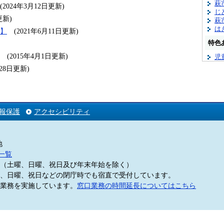
萩
(2024年3月12日更新)
じ
更新)
萩
は
】
(2021年6月11日更新)
特色
(2015年4月1日更新)
児
月28日更新)
報保護
アクセシビリティ
地
一覧
5分（土曜、日曜、祝日及び年末年始を除く）
、日曜、祝日などの閉庁時でも宿直で受付しています。
業務を実施しています。
窓口業務の時間延長についてはこちら