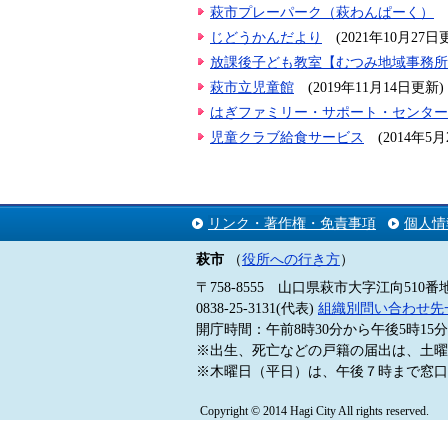
萩市プレーパーク（萩わんぱーく）
じどうかんだより
(2021年10月27日
放課後子ども教室【むつみ地域事務所
萩市立児童館
(2019年11月14日更新)
はぎファミリー・サポート・センター
児童クラブ給食サービス
(2014年5
リンク・著作権・免責事項
個人情
萩市
（
役所への行き方
）
〒758-8555 山口県萩市大字江向510番
0838-25-3131(代表)
組織別問い合わせ先
開庁時間：午前8時30分から午後5時1
※出生、死亡などの戸籍の届出は、土曜
※木曜日（平日）は、午後７時まで窓口
Copyright © 2014 Hagi City All rights reserved.