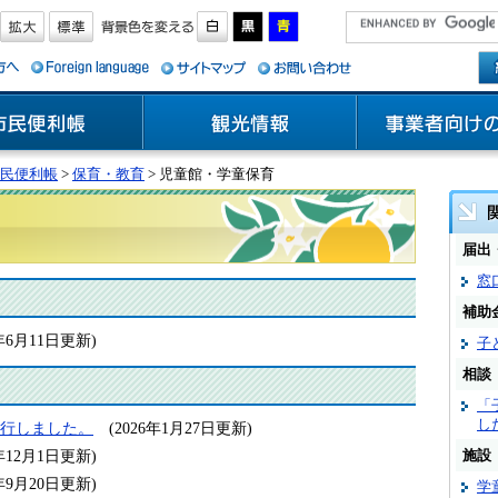
民便利帳
>
保育・教育
> 児童館・学童保育
届出
窓
補助
6年6月11日更新)
子
相談
「
し
発行しました。
(2026年1月27日更新)
5年12月1日更新)
施設
4年9月20日更新)
学