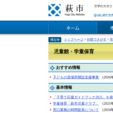
トップページ
>
分類でさがす
>
市
児童館・学童保育
おすすめ情報
子どもの居場所開設支援事業
(202
基本情報
「子育て応援ガイドブック2025」を
学童保育「萩市児童クラブ」
(202
窓口業務の時間延長について
(202