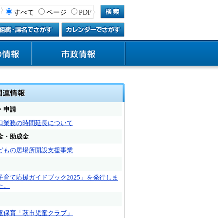
すべて
ページ
PDF
・申請
口業務の時間延長について
金・助成金
どもの居場所開設支援事業
子育て応援ガイドブック2025」を発行しま
た。
童保育「萩市児童クラブ」