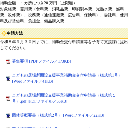
補助金額：１カ所につき20 万円（上限額）
対象経費：需用費（食料費、消耗品費、印刷製本費、光熱水費、燃料
費、改修費）、役務費（通信運搬費、広告料、保険料）、委託料、使用
料及び賃借料、負担金、備品購入費
申請方法
令和８年９月３０日までに、補助金交付申請書等を子育て支援課に提出
してください。
募集要項 [PDFファイル／173KB]
こどもの居場所開設支援事業補助金交付申請書（様式第1号）
[Wordファイル／41KB]
こどもの居場所開設支援事業補助金交付申請書（様式第１
号）.pdf [PDFファイル／53KB]
団体等概要書（様式第2号） [Wordファイル／22KB]