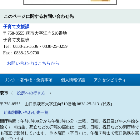
このページに関するお問い合わせ先
子育て支援課
〒758-8555 萩市大字江向510番地
子育て支援班
Tel：0838-25-3536・0838-25-3259
Fax：0838-25-9700
お問い合わせはこちらから
リンク・著作権・免責事項
個人情報保護
アクセシビリティ
萩市
（
役所への行き方
）
〒758-8555 山口県萩市大字江向510番地
0838-25-3131(代表)
組織別問い合わせ先一覧
開庁時間：午前8時30分から午後5時15分（土曜、日曜、祝日及び年末年始を
除く）
※出生、死亡などの戸籍の届出は、土曜、日曜、祝日などの閉庁時で
も宿直で受付しています。
※木曜日（平日）は、午後７時まで窓口業務を実
施しています。