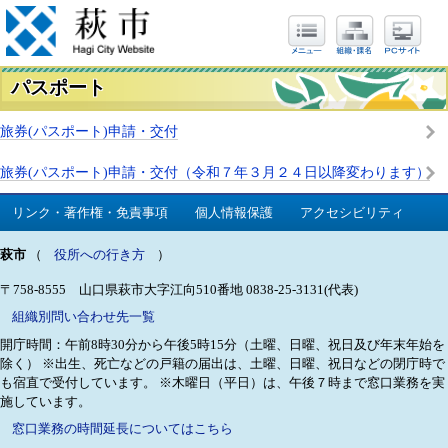
パスポート
旅券(パスポート)申請・交付
旅券(パスポート)申請・交付（令和７年３月２４日以降変わります）
リンク・著作権・免責事項
個人情報保護
アクセシビリティ
萩市
（
役所への行き方
）
〒758-8555 山口県萩市大字江向510番地
0838-25-3131(代表)
組織別問い合わせ先一覧
開庁時間：午前8時30分から午後5時15分（土曜、日曜、祝日及び年末年始を
除く）
※出生、死亡などの戸籍の届出は、土曜、日曜、祝日などの閉庁時で
も宿直で受付しています。
※木曜日（平日）は、午後７時まで窓口業務を実
施しています。
窓口業務の時間延長についてはこちら