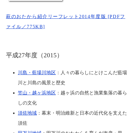
萩のおたから紹介リーフレット2014年度版 [PDFフ
ァイル／775KB]
平成27年度（2015）
川島・藍場川地区
：人々の暮らしにとけこんだ藍場
川と川島の風景と歴史
笠山・越ヶ浜地区
：越ヶ浜の自然と漁業集落の暮ら
しの文化
須佐地域
：幕末・明治維新と日本の近代化を支えた
須佐