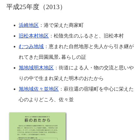
平成25年度（2013）
浜崎地区
：港で栄えた商家町
旧松本村地区
：松陰先生のふるさと、旧松本村
むつみ地域
：恵まれた自然地形と先人から引き継が
れてきた田園風景､暮らしの証
旭地域明木地区
：街道による人・物の交流と思いや
りの中で生まれ栄えた明木のおたから
旭地域佐々並地区
：萩往還の宿場町を中心に栄えた
心のよりどころ、佐々並