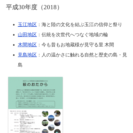
平成30年度（2018）
玉江地区
：海と陸の文化を結ぶ玉江の信仰と祭り
山田地区
：伝統を次世代へつなぐ地域の輪
木間地区
：今も昔もお地蔵様が見守る里 木間
見島地区
：人の温かさに触れる自然と歴史の島・見
島