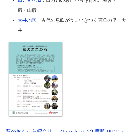
田万川地域
：田万川のおたからを育んだ海彦・里
彦・山彦
大井地区
：古代の息吹が今にいきづく阿牟の里・大
井
萩のおたから紹介リーフレット2015年度版 [PDFフ