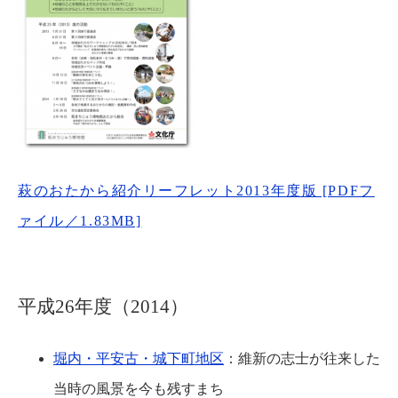
萩のおたから紹介リーフレット2013年度版 [PDFフ
ァイル／1.83MB]
平成26年度（2014）
堀内・平安古・城下町地区
：維新の志士が往来した
当時の風景を今も残すまち