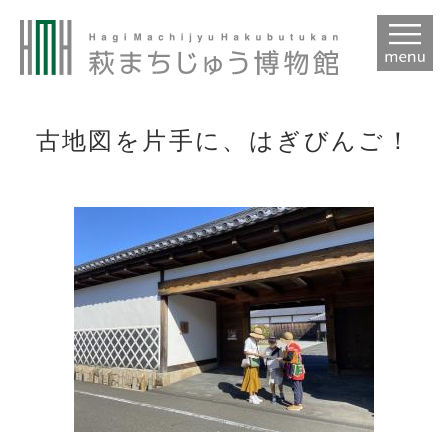
本
文
古地図を片手に、はぎびんご！