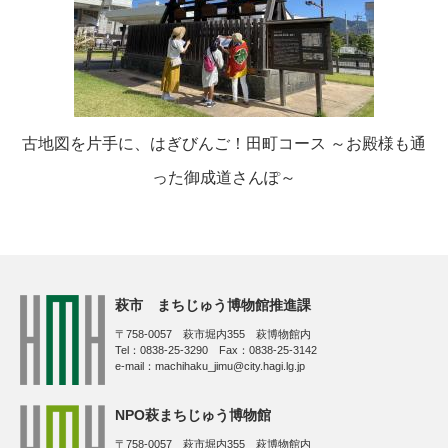
古地図を片手に、はぎびんご！田町コース ～お殿様も通
った御成道さんぽ～
萩市 まちじゅう博物館推進課
〒758-0057 萩市堀内355 萩博物館内
Tel：0838-25-3290 Fax：0838-25-3142
e-mail：machihaku_jimu@city.hagi.lg.jp
NPO萩まちじゅう博物館
〒758-0057 萩市堀内355 萩博物館内