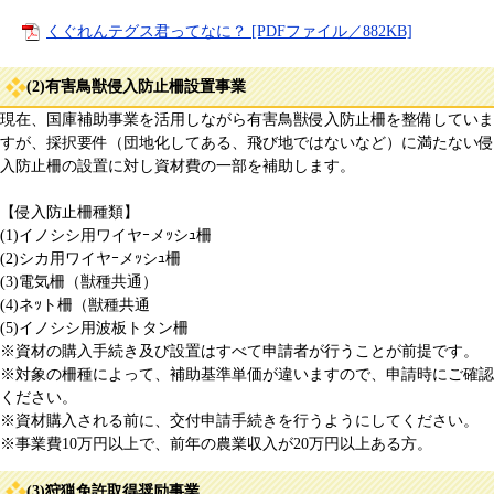
くぐれんテグス君ってなに？ [PDFファイル／882KB]
(2)有害鳥獣侵入防止柵設置事業
現在、国庫補助事業を活用しながら有害鳥獣侵入防止柵を整備していま
すが、採択要件（団地化してある、飛び地ではないなど）に満たない侵
入防止柵の設置に対し資材費の一部を補助します。
【侵入防止柵種類】
(1)イノシシ用ワイヤｰメｯシｭ柵
(2)シカ用ワイヤｰメｯシｭ柵
(3)電気柵（獣種共通）
(4)ネｯト柵（獣種共通
(5)イノシシ用波板トタン柵
※資材の購入手続き及び設置はすべて申請者が行うことが前提です。
※対象の柵種によって、補助基準単価が違いますので、申請時にご確認
ください。
※資材購入される前に、交付申請手続きを行うようにしてください。
※事業費10万円以上で、前年の農業収入が20万円以上ある方。
(3)狩猟免許取得奨励事業