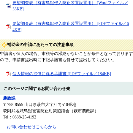
要望調査表（有害鳥獣侵入防止装置設置用） [Wordファイル／
33KB]
要望調査表（有害鳥獣侵入防止装置設置用） [PDFファイル／6
4KB]
補助金の申請にあたっての注意事項
申請者が個人の場合、市税等の滞納がないことが条件となっております
ので、申請書提出時に下記承諾書も併せて提出してください。
個人情報の提供に係る承諾書 [PDFファイル／184KB]
このページに関するお問い合わせ先
農政課
〒758-8555 山口県萩市大字江向510番地
萩阿武地域鳥獣被害防止対策協議会（萩市農政課）
Tel：0838-25-4192
お問い合わせはこちらから