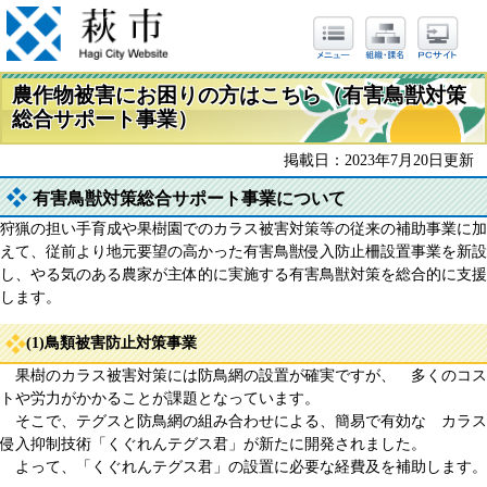
農作物被害にお困りの方はこちら（有害鳥獣対策
総合サポート事業）
掲載日：2023年7月20日更新
有害鳥獣対策総合サポート事業について
狩猟の担い手育成や果樹園でのカラス被害対策等の従来の補助事業に加
えて、従前より地元要望の高かった有害鳥獣侵入防止柵設置事業を新設
し、やる気のある農家が主体的に実施する有害鳥獣対策を総合的に支援
します。
(1)鳥類被害防止対策事業
果樹のカラス被害対策には防鳥網の設置が確実ですが、 多くのコス
トや労力がかかることが課題となっています。
そこで、テグスと防鳥網の組み合わせによる、簡易で有効な カラス
侵入抑制技術「くぐれんテグス君」が新たに開発されました。
よって、「くぐれんテグス君」の設置に必要な経費及を補助します。