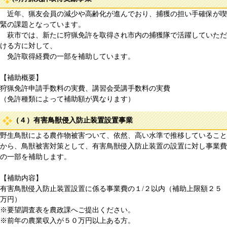
近年、猟友会員の減少や高齢化が進んでおり、捕獲の担い手確保が喫
緊の課題となっています。
萩市では、新たに狩猟免許を取得され市内の捕獲隊で活躍していただ
ける方に対して、
免許取得経費の一部を補助しています。
【補助概要】
狩猟免許申請手数料の実費、講習会受講手数料の実費
（免許種類によって補助額が異なります）
（４）有害鳥獣侵入防止装置設置事業
野生鳥獣による農作物被害ついて、依然、高い水準で推移していること
から、鳥獣被害対策として、有害鳥獣侵入防止装置の設置に対し事業費
の一部を補助します。
【補助内容】
有害鳥獣侵入防止装置設置に係る事業費の１/２以内（補助上限額２５
万円）
※要望調査表を農政課へご提出ください。
※前年の農業収入が５０万円以上ある方。