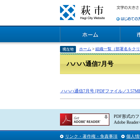
ホーム
>
組織一覧（部署名をクリ
ハハハ通信7月号
ハハハ通信7月号 [PDFファイル／3.57MB
PDF形式のフ
Adobe 
リンク・著作権・免責事項
個人情