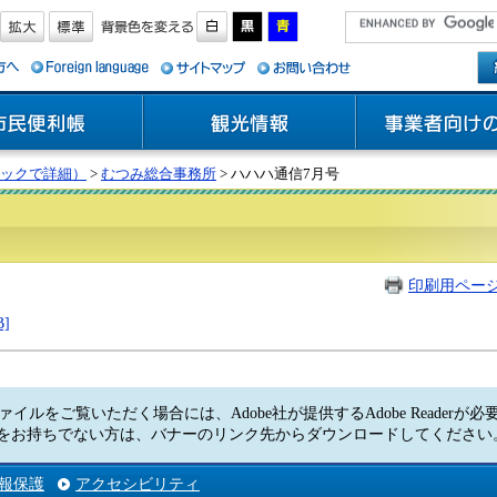
ックで詳細）
>
むつみ総合事務所
> ハハハ通信7月号
印刷用ペー
]
ァイルをご覧いただく場合には、Adobe社が提供するAdobe Readerが
Readerをお持ちでない方は、バナーのリンク先からダウンロードしてくださ
報保護
アクセシビリティ