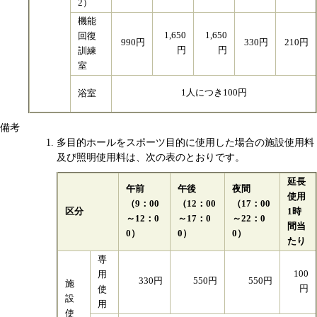
2）
機能
1,650
1,650
回復
990円
330円
210円
円
円
訓練
室
1人につき100円
浴室
備考
多目的ホールをスポーツ目的に使用した場合の施設使用料
及び照明使用料は、次の表のとおりです。
延長
午前
午後
夜間
使用
（9：00
（12：00
（17：00
区分
1時
～12：0
～17：0
～22：0
間当
0）
0）
0）
たり
専
100
用
330円
550円
550円
施
円
使
設
用
使