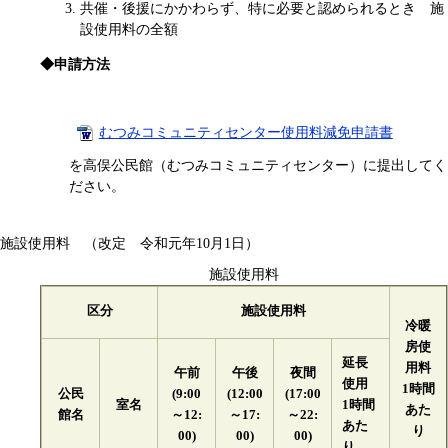
共催・後援にかかわらず、特に必要と認められるとき 施
設使用料の全額
◆申請方法
むつみコミュニティセンター使用料減免申請書
を高俣公民館（むつみコミュニティセンター）に提出してく
ださい。
施設使用料 （改定 令和元年10月1日）
施設使用料
区分
施設使用料
冷暖
房使
延長
用料
午前
午後
夜間
使用
1時間
公民
(9:00
(12:00
(17:00
室名
1時間
あた
館名
～12:
～17:
～22:
あた
り
00)
00)
00)
り