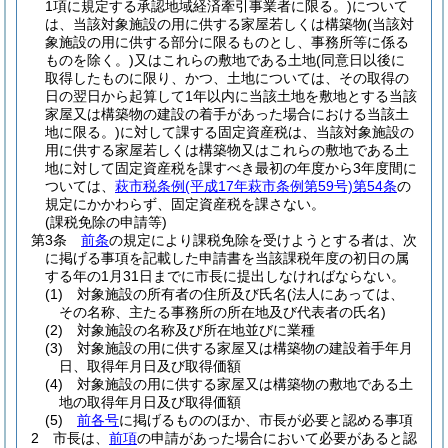
1項に規定する承認地域経済牽引事業者に限る。)
について
は、当該対象施設の用に供する家屋若しくは構築物
(当該対
象施設の用に供する部分に限るものとし、事務所等に係る
ものを除く。)
又はこれらの敷地である土地
(同意日以後に
取得したものに限り、かつ、土地については、その取得の
日の翌日から起算して1年以内に当該土地を敷地とする当該
家屋又は構築物の建設の着手があった場合における当該土
地に限る。)
に対して課する固定資産税は、当該対象施設の
用に供する家屋若しくは構築物又はこれらの敷地である土
地に対して固定資産税を課すべき最初の年度から3年度間に
ついては、
萩市税条例
(平成17年萩市条例第59号)
第54条
の
規定にかかわらず、固定資産税を課さない。
(課税免除の申請等)
第3条
前条
の規定により課税免除を受けようとする者は、次
に掲げる事項を記載した申請書を当該課税年度の初日の属
する年の1月31日までに市長に提出しなければならない。
(1)
対象施設の所有者の住所及び氏名
(法人にあっては、
その名称、主たる事務所の所在地及び代表者の氏名)
(2)
対象施設の名称及び所在地並びに業種
(3)
対象施設の用に供する家屋又は構築物の建設着手年月
日、取得年月日及び取得価額
(4)
対象施設の用に供する家屋又は構築物の敷地である土
地の取得年月日及び取得価額
(5)
前各号
に掲げるもののほか、市長が必要と認める事項
2
市長は、
前項
の申請があった場合において必要があると認