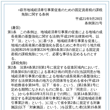
○萩市地域経済牽引事業促進のための固定資産税の課税
免除に関する条例
平成21年9月28日
条例第21号
(趣旨)
第1条
この条例は、地域経済牽引事業の促進による地域の成
長発展の基盤強化に関する法律
(平成19年法律第40号。以
下「法」という。)
に基づき、地域経済牽引事業を促進し、
地域の成長発展の基盤強化を図るために本市が行う地方税
法
(昭和25年法律第226号)
第6条第1項の規定による固定資
産税の課税免除について、必要な事項を定めるものとす
る。
(課税免除)
第2条
法第4条第2項第1号に規定する促進区域内において、
同条第6項の規定による基本計画の同意の日
(当該同意が地
域経済牽引事業の促進による地域の成長発展の基盤強化に
関する法律第26条の地方公共団体等を定める省令
(平成19
年総務省令第94号。以下「省令」という。)
第2条第1号に
定める期間になされたものに限る。以下「同意日」とい
う。)
から令和10年3月31日までの間に、法第14条第2項に
規定する承認地域経済牽引事業計画
(以下「承認地域経済牽
引事業計画」という。)
に従って省令第2条に規定する対象
施設
(以下「対象施設」という。)
を設置した者
(法第15条第