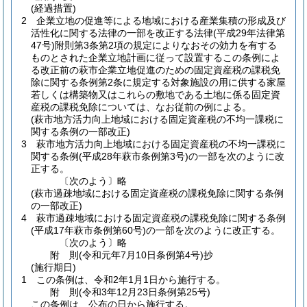
(経過措置)
2
企業立地の促進等による地域における産業集積の形成及び
活性化に関する法律の一部を改正する法律
(平成29年法律第
47号)
附則第3条第2項の規定によりなおその効力を有する
ものとされた企業立地計画に従って設置するこの条例によ
る改正前の萩市企業立地促進のための固定資産税の課税免
除に関する条例第2条に規定する対象施設の用に供する家屋
若しくは構築物又はこれらの敷地である土地に係る固定資
産税の課税免除については、なお従前の例による。
(萩市地方活力向上地域における固定資産税の不均一課税に
関する条例の一部改正)
3
萩市地方活力向上地域における固定資産税の不均一課税に
関する条例
(平成28年萩市条例第3号)
の一部を次のように改
正する。
〔次のよう〕略
(萩市過疎地域における固定資産税の課税免除に関する条例
の一部改正)
4
萩市過疎地域における固定資産税の課税免除に関する条例
(平成17年萩市条例第60号)
の一部を次のように改正する。
〔次のよう〕略
附
則
(令和元年7月10日
条例第4号)
抄
(施行期日)
1
この条例は、令和2年1月1日から施行する。
附
則
(令和3年12月23日
条例第25号)
この条例は、公布の日から施行する。