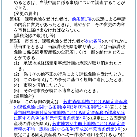
めるときは、当該申請に係る事項について調査することが
できる。
(変更の届出)
第4条
課税免除を受けた者は、
前条第1項
の規定による申請
の内容に変更があったときは、速やかに、その変更の内容
を市長に届け出なければならない。
(課税免除の取消し等)
第5条
市長は、課税免除を受けた者が
次の各号
のいずれかに
該当するときは、当該課税免除を取り消し、又は当該課税
免除に係る固定資産税の全部若しくは一部を納付させるこ
とができる。
(1)
承認地域経済牽引事業計画の承認が取り消されたと
き。
(2)
偽りその他不正の行為により課税免除を受けたとき。
(3)
この条例又はこの条例に基づく規則に違反したとき。
(4)
市税を滞納したとき。
(5)
その他市長が特に不適当と認めたとき。
(適用除外)
第6条
この条例の規定は、
萩市過疎地域における固定資産税
の課税免除に関する条例
(令和3年萩市条例第24号)
若しくは
萩市離島振興対策実施地域における固定資産税の課税免除
に関する条例
(令和元年萩市条例第4号)
の規定による固定資
産税の課税免除又は
萩市地方活力向上地域における固定資
産税の不均一課税に関する条例
(平成28年萩市条例第3号)
の
規定による固定資産税の不均一課税の適用を受けるものに