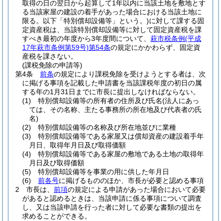
取得の日の翌日から起算して1年以内に当該土地を敷地とす
る当該家屋の建設の着手があった場合における当該土地に
限る。以下「特別償却設備等」という。)
に対して課する固
定資産税は、当該特別償却設備等に対して固定資産税を課
すべき最初の年度から3年度間について、
萩市税条例
(平成
17年萩市条例第59号)
第54条
の規定にかかわらず、固定資
産税を課さない。
(課税免除の申請等)
第4条
前条
の規定により課税免除を受けようとする者は、次
に掲げる事項を記載した申請書を当該課税年度の初日の属
する年の1月31日までに市長に提出しなければならない。
(1)
特別償却設備等の所有者の住所及び氏名
(法人にあっ
ては、その名称、主たる事務所の所在地及び代表者の氏
名)
(2)
特別償却設備等の名称及び所在地並びに業種
(3)
特別償却設備等である家屋又は償却資産の建設着手年
月日、取得年月日及び取得価額
(4)
特別償却設備等である家屋の敷地である土地の取得年
月日及び取得価額
(5)
特別償却設備等を事業の用に供した年月日
(6)
前各号
に掲げるもののほか、市長が必要と認める事項
2
市長は、
前項
の規定による申請があった場合において必要
があると認めるときは、当該申請に係る事項について調査
し、又は当該申請を行った者に対して必要な書類の提出を
求めることができる。