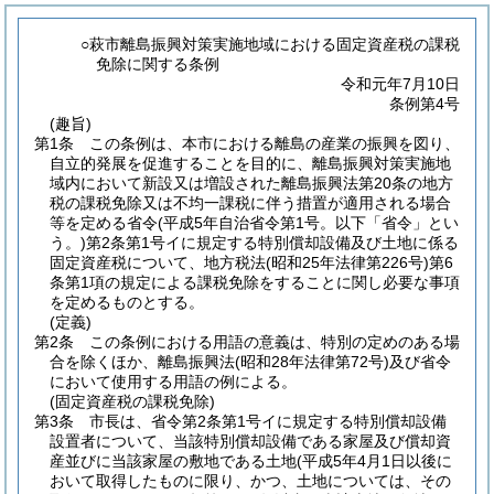
○萩市離島振興対策実施地域における固定資産税の課税
免除に関する条例
令和元年7月10日
条例第4号
(趣旨)
第1条
この条例は、本市における離島の産業の振興を図り、
自立的発展を促進することを目的に、離島振興対策実施地
域内において新設又は増設された離島振興法第20条の地方
税の課税免除又は不均一課税に伴う措置が適用される場合
等を定める省令
(平成5年自治省令第1号。以下「省令」とい
う。)
第2条第1号イに規定する特別償却設備及び土地に係る
固定資産税について、地方税法
(昭和25年法律第226号)
第6
条第1項の規定による課税免除をすることに関し必要な事項
を定めるものとする。
(定義)
第2条
この条例における用語の意義は、特別の定めのある場
合を除くほか、離島振興法
(昭和28年法律第72号)
及び省令
において使用する用語の例による。
(固定資産税の課税免除)
第3条
市長は、省令第2条第1号イに規定する特別償却設備
設置者について、当該特別償却設備である家屋及び償却資
産並びに当該家屋の敷地である土地
(平成5年4月1日以後に
おいて取得したものに限り、かつ、土地については、その