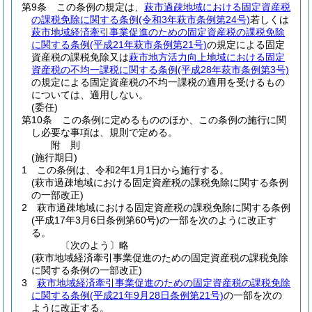
第9条
この条例の規定は、
萩市過疎地域における固定資産税
の課税免除に関する条例
(令和3年萩市条例第24号)
若しくは
萩市地域経済牽引事業促進のための固定資産税の課税免除
に関する条例
(平成21年萩市条例第21号)
の規定による固定
資産税の課税免除又は
萩市地方活力向上地域における固定
資産税の不均一課税に関する条例
(平成28年萩市条例第3号)
の規定による固定資産税の不均一課税の適用を受けるもの
については、適用しない。
(委任)
第10条
この条例に定めるもののほか、この条例の施行に関
し必要な事項は、規則で定める。
附
則
(施行期日)
1
この条例は、令和2年1月1日から施行する。
(萩市過疎地域における固定資産税の課税免除に関する条例
の一部改正)
2
萩市過疎地域における固定資産税の課税免除に関する条例
(平成17年3月6日条例第60号)
の一部を次のように改正す
る。
〔次のよう〕略
(萩市地域経済牽引事業促進のための固定資産税の課税免除
に関する条例の一部改正)
3
萩市地域経済牽引事業促進のための固定資産税の課税免除
に関する条例
(平成21年9月28日条例第21号)
の一部を次の
ように改正する。