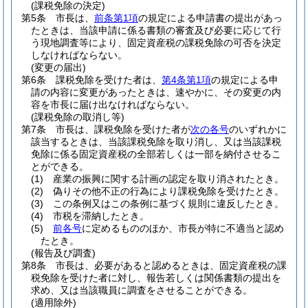
(課税免除の決定)
第5条
市長は、
前条第1項
の規定による申請書の提出があっ
たときは、当該申請に係る書類の審査及び必要に応じて行
う現地調査等により、固定資産税の課税免除の可否を決定
しなければならない。
(変更の届出)
第6条
課税免除を受けた者は、
第4条第1項
の規定による申
請の内容に変更があったときは、速やかに、その変更の内
容を市長に届け出なければならない。
(課税免除の取消し等)
第7条
市長は、課税免除を受けた者が
次の各号
のいずれかに
該当するときは、当該課税免除を取り消し、又は当該課税
免除に係る固定資産税の全部若しくは一部を納付させるこ
とができる。
(1)
産業の振興に関する計画の認定を取り消されたとき。
(2)
偽りその他不正の行為により課税免除を受けたとき。
(3)
この条例又はこの条例に基づく規則に違反したとき。
(4)
市税を滞納したとき。
(5)
前各号
に定めるもののほか、市長が特に不適当と認め
たとき。
(報告及び調査)
第8条
市長は、必要があると認めるときは、固定資産税の課
税免除を受けた者に対し、報告若しくは関係書類の提出を
求め、又は当該職員に調査をさせることができる。
(適用除外)