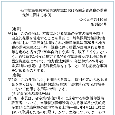
○萩市離島振興対策実施地域における固定資産税の課税
免除に関する条例
令和元年7月10日
条例第4号
(趣旨)
第1条
この条例は、本市における離島の産業の振興を図り、
自立的発展を促進することを目的に、離島振興対策実施地
域内において新設又は増設された離島振興法第20条の地方
税の課税免除又は不均一課税に伴う措置が適用される場合
等を定める省令
(平成5年自治省令第1号。以下「省令」とい
う。)
第2条第1号イに規定する特別償却設備及び土地に係る
固定資産税について、地方税法
(昭和25年法律第226号)
第6
条第1項の規定による課税免除をすることに関し必要な事項
を定めるものとする。
(定義)
第2条
この条例における用語の意義は、特別の定めのある場
合を除くほか、離島振興法
(昭和28年法律第72号)
及び省令
において使用する用語の例による。
(固定資産税の課税免除)
第3条
市長は、省令第2条第1号イに規定する特別償却設備
設置者について、当該特別償却設備である家屋及び償却資
産並びに当該家屋の敷地である土地
(平成5年4月1日以後に
おいて取得したものに限り、かつ、土地については、その