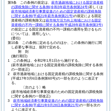
第9条
この条例の規定は、
萩市過疎地域における固定資産税
の課税免除に関する条例
(令和3年萩市条例第24号)
若しくは
萩市地域経済牽引事業促進のための固定資産税の課税免除
に関する条例
(平成21年萩市条例第21号)
の規定による固定
資産税の課税免除又は
萩市地方活力向上地域における固定
資産税の不均一課税に関する条例
(平成28年萩市条例第3号)
の規定による固定資産税の不均一課税の適用を受けるもの
については、適用しない。
(委任)
第10条
この条例に定めるもののほか、この条例の施行に関
し必要な事項は、規則で定める。
附
則
(施行期日)
1
この条例は、令和2年1月1日から施行する。
(萩市過疎地域における固定資産税の課税免除に関する条例
の一部改正)
2
萩市過疎地域における固定資産税の課税免除に関する条例
(平成17年3月6日条例第60号)
の一部を次のように改正す
る。
〔次のよう〕略
(萩市地域経済牽引事業促進のための固定資産税の課税免除
に関する条例の一部改正)
3
萩市地域経済牽引事業促進のための固定資産税の課税免除
に関する条例
(平成21年9月28日条例第21号)
の一部を次の
ように改正する。