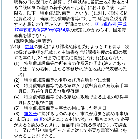
取得の日の翌日から起算して1年以内に当該土地を敷地とす
る当該家屋の建設の着手があった場合における当該土地に
限る。以下「特別償却設備等」という。)
に対して課する固
定資産税は、当該特別償却設備等に対して固定資産税を課
すべき最初の年度から3年度間について、
萩市税条例
(平成
17年萩市条例第59号)
第54条
の規定にかかわらず、固定資
産税を課さない。
(課税免除の申請等)
第4条
前条
の規定により課税免除を受けようとする者は、次
に掲げる事項を記載した申請書を当該課税年度の初日の属
する年の1月31日までに市長に提出しなければならない。
(1)
特別償却設備等の所有者の住所及び氏名
(法人にあっ
ては、その名称、主たる事務所の所在地及び代表者の氏
名)
(2)
特別償却設備等の名称及び所在地並びに業種
(3)
特別償却設備等である家屋又は償却資産の建設着手年
月日、取得年月日及び取得価額
(4)
特別償却設備等である家屋の敷地である土地の取得年
月日及び取得価額
(5)
特別償却設備等を事業の用に供した年月日
(6)
前各号
に掲げるもののほか、市長が必要と認める事項
2
市長は、
前項
の規定による申請があった場合において必要
があると認めるときは、当該申請に係る事項について調査
し、又は当該申請を行った者に対して必要な書類の提出を
求めることができる。