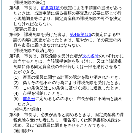
(課税免除の決定)
第5条
市長は、
前条第1項
の規定による申請書の提出があっ
たときは、当該申請に係る書類の審査及び必要に応じて行
う現地調査等により、固定資産税の課税免除の可否を決定
しなければならない。
(変更の届出)
第6条
課税免除を受けた者は、
第4条第1項
の規定による申
請の内容に変更があったときは、速やかに、その変更の内
容を市長に届け出なければならない。
(課税免除の取消し等)
第7条
市長は、課税免除を受けた者が
次の各号
のいずれかに
該当するときは、当該課税免除を取り消し、又は当該課税
免除に係る固定資産税の全部若しくは一部を納付させるこ
とができる。
(1)
産業の振興に関する計画の認定を取り消されたとき。
(2)
偽りその他不正の行為により課税免除を受けたとき。
(3)
この条例又はこの条例に基づく規則に違反したとき。
(4)
市税を滞納したとき。
(5)
前各号
に定めるもののほか、市長が特に不適当と認め
たとき。
(報告及び調査)
第8条
市長は、必要があると認めるときは、固定資産税の課
税免除を受けた者に対し、報告若しくは関係書類の提出を
求め、又は当該職員に調査をさせることができる。
(適用除外)