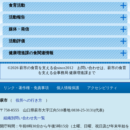
食育活動
活動報告
媒体・発信
活動評価
健康増進課の食関連情報
©2026 萩市の食育を支える会since2012 お問い合わせは、萩市の食育
を支える会事務局 健康増進課まで
リンク・著作権・免責事項
個人情報保護
アクセシビリティ
萩市
（
役所への行き方
）
〒758-8555 山口県萩市大字江向510番地
0838-25-3131(代表)
組織別問い合わせ先一覧
開庁時間：午前8時30分から午後5時15分（土曜、日曜、祝日及び年末年始を