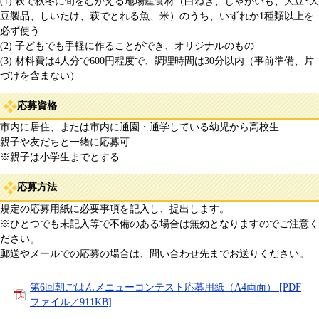
(1) 萩で秋冬に旬をむかえる地場産食材（白ねぎ、じゃがいも、大豆･大
豆製品、しいたけ、萩でとれる魚、米）のうち、いずれか1種類以上を
必ず使う
(2) 子どもでも手軽に作ることができ、オリジナルのもの
(3) 材料費は4人分で600円程度で、調理時間は30分以内（事前準備、片
づけを含まない）
応募資格
市内に居住、または市内に通園・通学している幼児から高校生
親子や友だちと一緒に応募可
※親子は小学生までとする
応募方法
規定の応募用紙に必要事項を記入し、提出します。
※ひとつでも未記入等で不備のある場合は無効となりますのでご注意く
ださい。
郵送やメールでの応募の場合は、問い合わせ先までお送りください。
第6回朝ごはんメニューコンテスト応募用紙（A4両面） [PDF
ファイル／911KB]