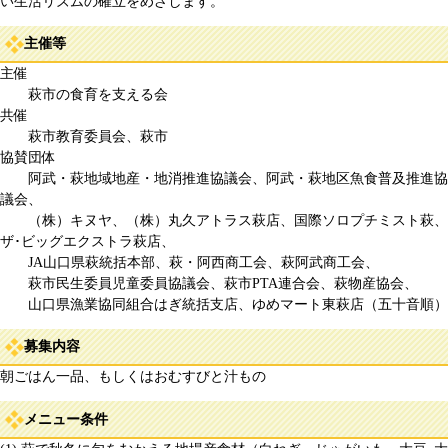
い生活リズムの確立をめざします。
主催等
主催
萩市の食育を支える会
共催
萩市教育委員会、萩市
協賛団体
阿武・萩地域地産・地消推進協議会、阿武・萩地区魚食普及推進協
議会、
（株）キヌヤ、（株）丸久アトラス萩店、国際ソロプチミスト萩、
ザ･ビッグエクストラ萩店、
JA山口県萩統括本部、萩・阿西商工会、萩阿武商工会、
萩市民生委員児童委員協議会、萩市PTA連合会、萩物産協会、
山口県漁業協同組合はぎ統括支店、ゆめマート東萩店（五十音順）
募集内容
朝ごはん一品、もしくはおむすびと汁もの
メニュー条件